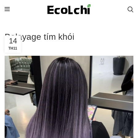
Balayage tím khói
14
TH11