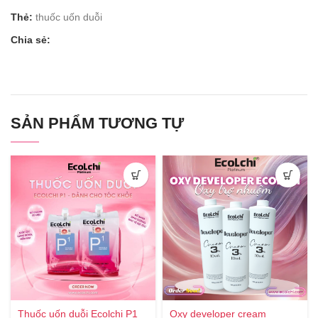
Thẻ:
thuốc uốn duỗi
Chia sẻ:
SẢN PHẨM TƯƠNG TỰ
Thuốc uốn duỗi Ecolchi P1
Oxy developer cream