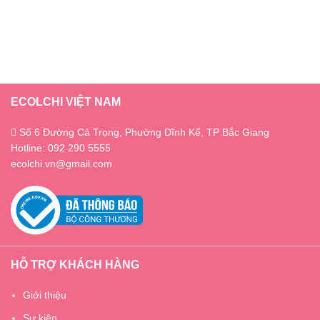
ECOLCHI VIỆT NAM
Số 6 Đường Cả Trọng, Phường Dĩnh Kế, TP Bắc Giang
Hotline: 092 290 5555
ecolchi.vn@gmail.com
HỖ TRỢ KHÁCH HÀNG
Giới thiệu
Sự kiện