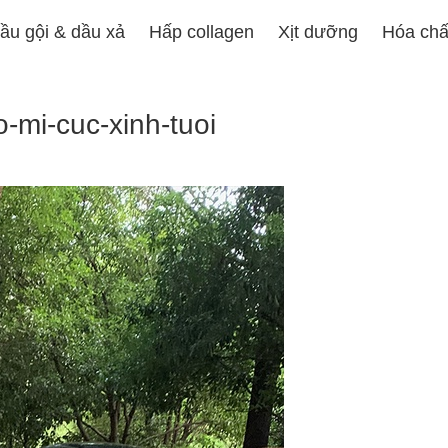
ầu gội & dầu xả
Hấp collagen
Xịt dưỡng
Hóa chấ
-mi-cuc-xinh-tuoi