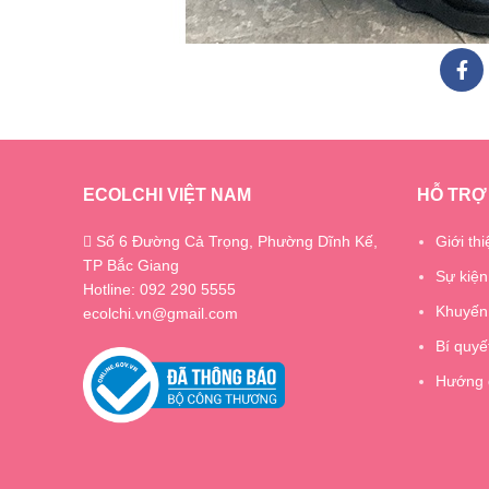
ECOLCHI VIỆT NAM
HỖ TRỢ
Số 6 Đường Cả Trọng, Phường Dĩnh Kế,
Giới thi
TP Bắc Giang
Sự kiện
Hotline: 092 290 5555
Khuyến
ecolchi.vn@gmail.com
Bí quyế
Hướng 