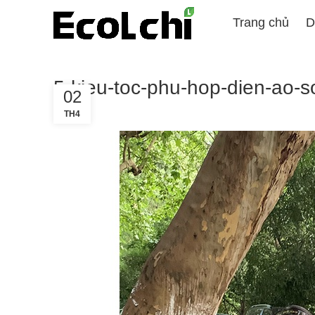
Trang chủ
D
5-kieu-toc-phu-hop-dien-ao-so
02
TH4