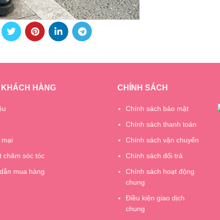
 KHÁCH HÀNG
CHÍNH SÁCH
ệu
Chính sách bảo mật
Chính sách thanh toán
 mại
Chính sách vận chuyển
t chăm sóc tóc
Chính sách đổi trả
dẫn mua hàng
Chính sách hoạt động
chung
Điều kiện giao dịch
chung