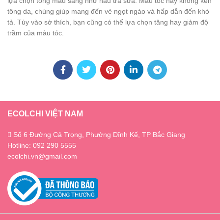
lựa chọn tông màu sáng như nâu trà sữa. Màu tóc này không kén
tông da, chúng giúp mang đến vẻ ngọt ngào và hấp dẫn đến khó
tả. Tùy vào sở thích, bạn cũng có thể lựa chọn tăng hay giảm độ
trầm của màu tóc.
ECOLCHI VIỆT NAM
Số 6 Đường Cả Trọng, Phường Dĩnh Kế, TP Bắc Giang
Hotline: 092 290 5555
ecolchi.vn@gmail.com