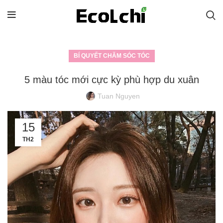
BÍ QUYẾT CHĂM SÓC TÓC
5 màu tóc mới cực kỳ phù hợp du xuân
Tuan Nguyen
15
TH2