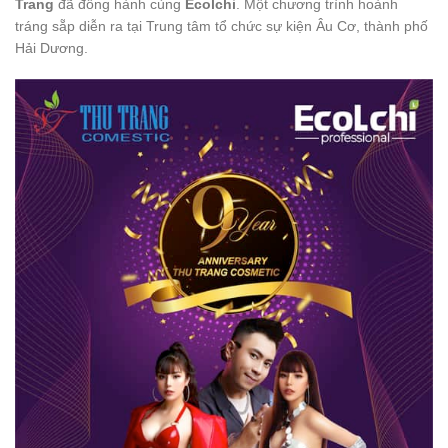
Trang
đã đồng hành cùng
Ecolchi
. Một chương trình hoành
tráng sẵp diễn ra tại Trung tâm tổ chức sự kiện Âu Cơ, thành phố
Hải Dương.