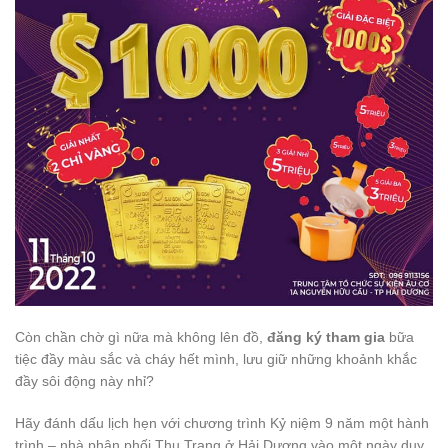
Còn chần chờ gì nữa mà không lên đồ,
đăng ký tham gia
bữa
tiệc đầy màu sắc và cháy hết mình, lưu giữ những khoảnh khắc
đầy sôi động này nhỉ?
Hãy đánh dấu lịch hẹn với chương trình Kỷ niệm 9 năm một hành
trình – nhà phân phối Thu Trang ở Hải Dương vào một ngày duy