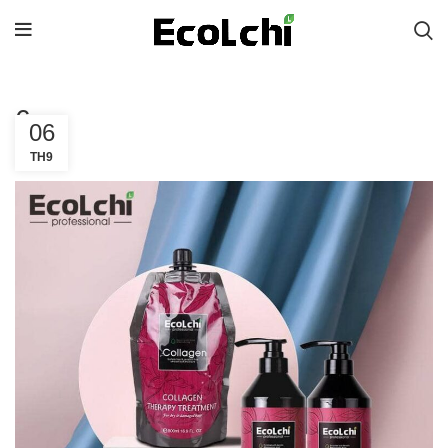
6
06
TH9