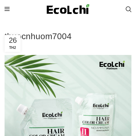
thuocnhuom7004
26
TH2