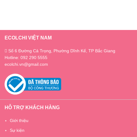
ECOLCHI VIỆT NAM
Số 6 Đường Cả Trọng, Phường Dĩnh Kế, TP Bắc Giang
Hotline: 092 290 5555
ecolchi.vn@gmail.com
HỖ TRỢ KHÁCH HÀNG
Giới thiệu
Sự kiện