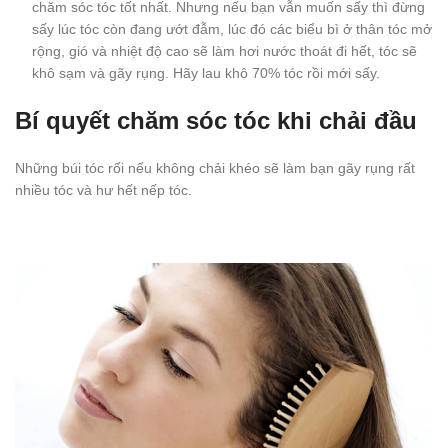
chăm sóc tóc tốt nhất. Nhưng nếu bạn vẫn muốn sấy thì đừng
sấy lúc tóc còn đang ướt đẫm, lúc đó các biểu bì ở thân tóc mở
rộng, gió và nhiệt độ cao sẽ làm hơi nước thoát đi hết, tóc sẽ
khô sạm và gãy rụng. Hãy lau khô 70% tóc rồi mới sấy.
Bí quyết chăm sóc tóc khi chải đầu
Những búi tóc rối nếu không chải khéo sẽ làm bạn gãy rụng rất
nhiều tóc và hư hết nếp tóc.