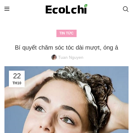
TIN TỨC
Bí quyết chăm sóc tóc dài mượt, óng ả
Tuan Nguyen
22
TH10