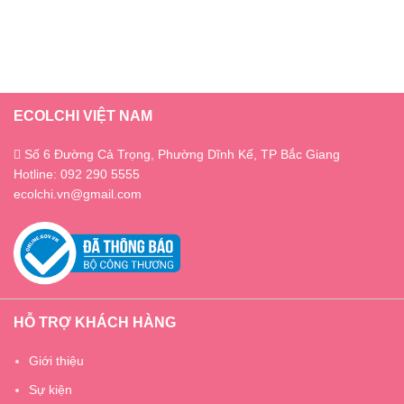
ECOLCHI VIỆT NAM
Số 6 Đường Cả Trọng, Phường Dĩnh Kế, TP Bắc Giang
Hotline: 092 290 5555
ecolchi.vn@gmail.com
HỖ TRỢ KHÁCH HÀNG
Giới thiệu
Sự kiện