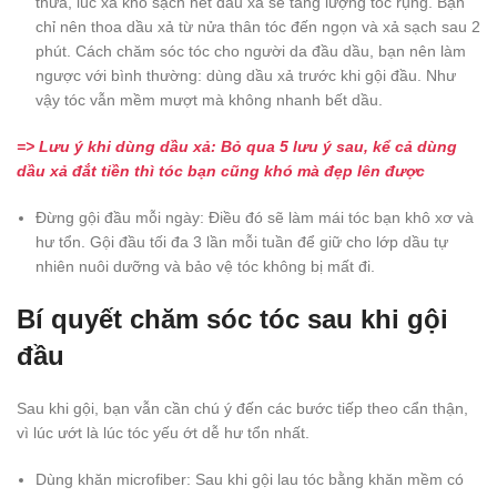
thừa, lúc xả khó sạch hết dầu xả sẽ tăng lượng tóc rụng. Bạn
chỉ nên thoa dầu xả từ nửa thân tóc đến ngọn và xả sạch sau 2
phút. Cách chăm sóc tóc cho người da đầu dầu, bạn nên làm
ngược với bình thường: dùng dầu xả trước khi gội đầu. Như
vậy tóc vẫn mềm mượt mà không nhanh bết dầu.
=> Lưu ý khi dùng dầu xả: Bỏ qua 5 lưu ý sau, kể cả dùng
dầu xả đắt tiền thì tóc bạn cũng khó mà đẹp lên được
Đừng gội đầu mỗi ngày: Điều đó sẽ làm mái tóc bạn khô xơ và
hư tổn. Gội đầu tối đa 3 lần mỗi tuần để giữ cho lớp dầu tự
nhiên nuôi dưỡng và bảo vệ tóc không bị mất đi.
Bí quyết chăm sóc tóc sau khi gội
đầu
Sau khi gội, bạn vẫn cần chú ý đến các bước tiếp theo cẩn thận,
vì lúc ướt là lúc tóc yếu ớt dễ hư tổn nhất.
Dùng khăn microfiber: Sau khi gội lau tóc bằng khăn mềm có