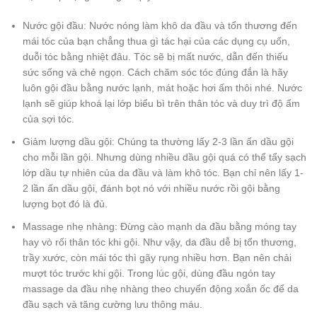
Nước gội đầu: Nước nóng làm khô da đầu và tổn thương đến
mái tóc của bạn chẳng thua gì tác hại của các dụng cụ uốn,
duỗi tóc bằng nhiệt đâu. Tóc sẽ bị mất nước, dẫn đến thiếu
sức sống và chẻ ngọn. Cách chăm sóc tóc đúng đắn là hãy
luôn gội đầu bằng nước lạnh, mát hoặc hơi ấm thôi nhé. Nước
lạnh sẽ giúp khoá lại lớp biểu bì trên thân tóc và duy trì độ ẩm
của sợi tóc.
Giảm lượng dầu gội: Chúng ta thường lấy 2-3 lần ấn dầu gội
cho mỗi lần gội. Nhưng dùng nhiều dầu gội quá có thể tẩy sạch
lớp dầu tự nhiên của da đầu và làm khô tóc. Bạn chỉ nên lấy 1-
2 lần ấn dầu gội, đánh bọt nó với nhiều nước rồi gội bằng
lượng bọt đó là đủ.
Massage nhẹ nhàng: Đừng cào mạnh da đầu bằng móng tay
hay vò rối thân tóc khi gội. Như vậy, da đầu dễ bị tổn thương,
trầy xước, còn mái tóc thì gãy rụng nhiều hơn. Bạn nên chải
mượt tóc trước khi gội. Trong lúc gội, dùng đầu ngón tay
massage da đầu nhẹ nhàng theo chuyển động xoắn ốc để da
đầu sạch và tăng cường lưu thông máu.