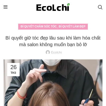
,
BÍ QUYẾT CHĂM SÓC TÓC
BÍ QUYẾT LÀM ĐẸP
Bí quyết giữ tóc đẹp lâu sau khi làm hóa chất
mà salon không muốn bạn bỏ lỡ
Ecolchi
26
TH3