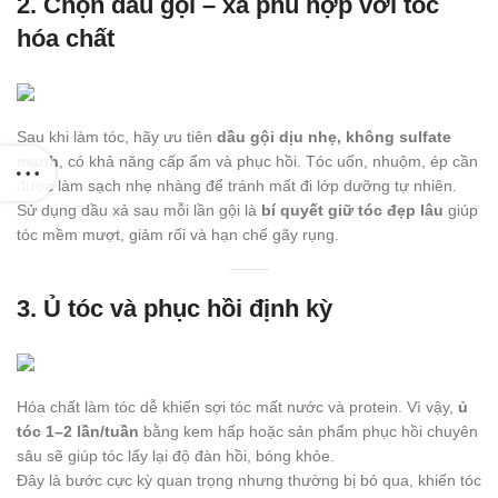
2. Chọn dầu gội – xả phù hợp với tóc
hóa chất
Sau khi làm tóc, hãy ưu tiên
dầu gội dịu nhẹ, không sulfate
mạnh
, có khả năng cấp ẩm và phục hồi. Tóc uốn, nhuộm, ép cần
được làm sạch nhẹ nhàng để tránh mất đi lớp dưỡng tự nhiên.
Sử dụng dầu xả sau mỗi lần gội là
bí quyết giữ tóc đẹp lâu
giúp
tóc mềm mượt, giảm rối và hạn chế gãy rụng.
3. Ủ tóc và phục hồi định kỳ
Hóa chất làm tóc dễ khiến sợi tóc mất nước và protein. Vì vậy,
ủ
tóc 1–2 lần/tuần
bằng kem hấp hoặc sản phẩm phục hồi chuyên
sâu sẽ giúp tóc lấy lại độ đàn hồi, bóng khỏe.
Đây là bước cực kỳ quan trọng nhưng thường bị bỏ qua, khiến tóc