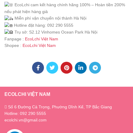
EcoLchi cam kết hàng chính hãng 100% – Hoàn tiền 200%
nếu phát hiện hàng giả
Miễn phí vận chuyển nội thành Hà Nội
Hotline đặt hàng: 092 290 5555
Trụ sở: S2.12 Vinhomes Ocean Park Hà Nội
Fanpage :
EcoLchi Việt Nam
Shopee :
EcoLchi Việt Nam
ECOLCHI VIỆT NAM
Số 6 Đường Cả Trọng, Phường Dĩnh Kế, TP Bắc Giang
Hotline: 092 290 5555
ecolchi.vn@gmail.com