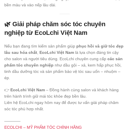
bền màu và vào nếp lâu dài.
🌿 Giải pháp chăm sóc tóc chuyên
nghiệp từ
EcoLchi Việt Nam
Nếu bạn đang tìm kiếm sản phẩm giúp
phục hồi và giữ tóc đẹp
lâu sau hóa chất
,
EcoLchi Việt Nam
là lựa chọn đáng tin cậy
cho salon và người tiêu dùng. EcoLchi chuyên cung cấp
các sản
phẩm tóc chuyên nghiệp
như dầu gội – xả, kem hấp phục hồi,
tinh dầu dưỡng tóc và sản phẩm bảo vệ tóc sau uốn – nhuộm –
ép.
👉
EcoLchi Việt Nam
– Đồng hành cùng salon và khách hàng
trên hành trình giữ mái tóc khỏe đẹp bền lâu.
Liên hệ EcoLchi ngay hôm nay để được tư vấn giải pháp chăm
sóc tóc phù hợp nhất.
————
ECOLCHI – MỸ PHẨM TÓC CHÍNH HÃNG