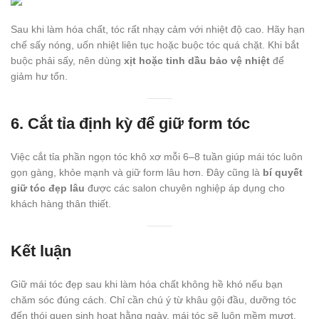
Sau khi làm hóa chất, tóc rất nhạy cảm với nhiệt độ cao. Hãy hạn
chế sấy nóng, uốn nhiệt liên tục hoặc buộc tóc quá chặt. Khi bắt
buộc phải sấy, nên dùng
xịt hoặc tinh dầu bảo vệ nhiệt
để
giảm hư tổn.
6. Cắt tỉa định kỳ để giữ form tóc
Việc cắt tỉa phần ngọn tóc khô xơ mỗi 6–8 tuần giúp mái tóc luôn
gọn gàng, khỏe mạnh và giữ form lâu hơn. Đây cũng là
bí quyết
giữ tóc đẹp lâu
được các salon chuyên nghiệp áp dụng cho
khách hàng thân thiết.
Kết luận
Giữ mái tóc đẹp sau khi làm hóa chất không hề khó nếu bạn
chăm sóc đúng cách. Chỉ cần chú ý từ khâu gội đầu, dưỡng tóc
đến thói quen sinh hoạt hằng ngày, mái tóc sẽ luôn mềm mượt,