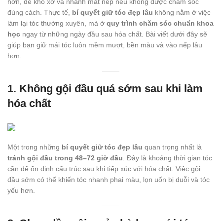
hơn, dễ khô xơ và nhanh mất nếp nếu không được chăm sóc
đúng cách. Thực tế,
bí quyết giữ tóc đẹp lâu
không nằm ở việc
làm lại tóc thường xuyên, mà ở
quy trình chăm sóc chuẩn khoa
học
ngay từ những ngày đầu sau hóa chất. Bài viết dưới đây sẽ
giúp bạn giữ mái tóc luôn mềm mượt, bền màu và vào nếp lâu
hơn.
1. Không gội đầu quá sớm sau khi làm
hóa chất
Một trong những
bí quyết giữ tóc đẹp lâu
quan trọng nhất là
tránh gội đầu trong 48–72 giờ đầu
. Đây là khoảng thời gian tóc
cần để ổn định cấu trúc sau khi tiếp xúc với hóa chất. Việc gội
đầu sớm có thể khiến tóc nhanh phai màu, lọn uốn bị duỗi và tóc
yếu hơn.