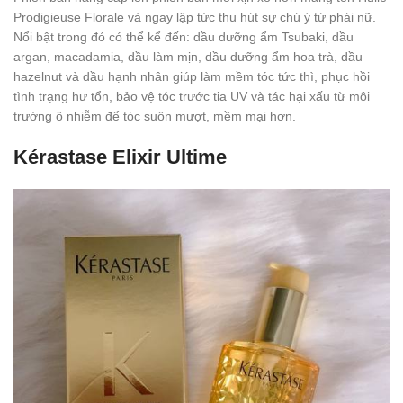
Prodigieuse Florale và ngay lập tức thu hút sự chú ý từ phái nữ.
Nổi bật trong đó có thể kể đến: dầu dưỡng ẩm Tsubaki, dầu
argan, macadamia, dầu làm mịn, dầu dưỡng ẩm hoa trà, dầu
hazelnut và dầu hạnh nhân giúp làm mềm tóc tức thì, phục hồi
tình trạng hư tổn, bảo vệ tóc trước tia UV và tác hại xấu từ môi
trường ô nhiễm để tóc suôn mượt, mềm mại hơn.
Kérastase Elixir Ultime