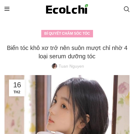
BÍ QUYẾT CHĂM SÓC TÓC
Biến tóc khô xơ trở nên suôn mượt chỉ nhờ 4
loại serum dưỡng tóc
Tuan Nguyen
16
TH2