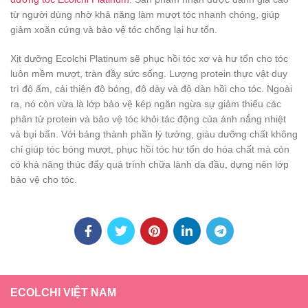
từ người dùng nhờ khả năng làm mượt tóc nhanh chóng, giúp
giảm xoăn cứng và bảo vệ tóc chống lại hư tổn.
Xịt dưỡng Ecolchi Platinum sẽ phục hồi tóc xơ và hư tổn cho tóc
luôn mềm mượt, tràn đầy sức sống. Lượng protein thực vật duy
trì độ ẩm, cải thiện độ bóng, độ dày và độ dàn hồi cho tóc. Ngoài
ra, nó còn vừa là lớp bảo vệ kép ngăn ngừa sự giảm thiểu các
phân tử protein và bảo vệ tóc khỏi tác động của ánh nắng nhiệt
và bụi bẩn. Với bảng thành phần lý tưởng, giàu dưỡng chất không
chỉ giúp tóc bóng mượt, phục hồi tóc hư tổn do hóa chất mà còn
có khả năng thúc đẩy quá trình chữa lành da đầu, dựng nên lớp
bảo vệ cho tóc.
ECOLCHI VIỆT NAM