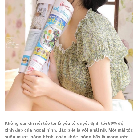
Không sai khi nói tóc tai là yếu tố quyết định tới 80% độ
xinh đẹp của ngoại hình, đặc biệt là với phái nữ. Một mái tóc
suôn mượt, bồng bềnh, chắc khỏe, bóng bẩy là mong ước