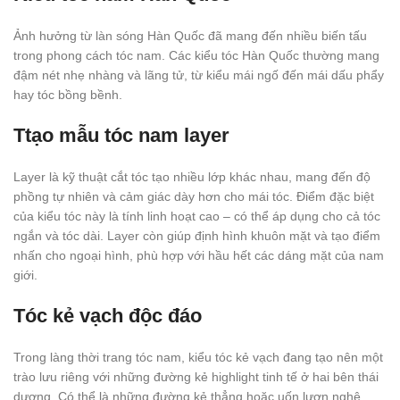
Ảnh hưởng từ làn sóng Hàn Quốc đã mang đến nhiều biến tấu
trong phong cách tóc nam. Các kiểu tóc Hàn Quốc thường mang
đậm nét nhẹ nhàng và lãng tử, từ kiểu mái ngố đến mái dấu phẩy
hay tóc bồng bềnh.
Ttạo mẫu tóc nam layer
Layer là kỹ thuật cắt tóc tạo nhiều lớp khác nhau, mang đến độ
phồng tự nhiên và cảm giác dày hơn cho mái tóc. Điểm đặc biệt
của kiểu tóc này là tính linh hoạt cao – có thể áp dụng cho cả tóc
ngắn và tóc dài. Layer còn giúp định hình khuôn mặt và tạo điểm
nhấn cho ngoại hình, phù hợp với hầu hết các dáng mặt của nam
giới.
Tóc kẻ vạch độc đáo
Trong làng thời trang tóc nam, kiểu tóc kẻ vạch đang tạo nên một
trào lưu riêng với những đường kẻ highlight tinh tế ở hai bên thái
dương. Có thể là những đường kẻ thẳng hoặc uốn lượn nghệ