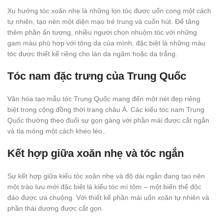
Xu hướng tóc xoăn nhẹ là những lọn tóc được uốn cong một cách
tự nhiên, tạo nên một diện mạo trẻ trung và cuốn hút. Để tăng
thêm phần ấn tượng, nhiều người chọn nhuộm tóc với những
gam màu phù hợp với tông da của mình, đặc biệt là những màu
tóc được thiết kế riêng cho làn da ngăm hoặc da trắng.
Tóc nam đặc trưng của Trung Quốc
Văn hóa tạo mẫu tóc Trung Quốc mang đến một nét đẹp riêng
biệt trong cộng đồng thời trang châu Á. Các kiểu tóc nam Trung
Quốc thường theo đuổi sự gọn gàng với phần mái được cắt ngắn
và tỉa mỏng một cách khéo léo..
Kết hợp giữa xoăn nhẹ và tóc ngắn
Sự kết hợp giữa kiểu tóc xoăn nhẹ và độ dài ngắn đang tạo nên
một trào lưu mới đặc biệt là kiểu tóc mì tôm – một biến thể độc
đáo được ưa chuộng. Với thiết kế phần mái uốn xoăn tự nhiên và
phần thái dương được cắt gọn.