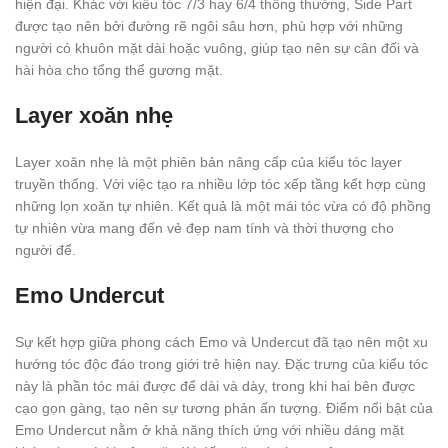
hiện đại. Khác với kiểu tóc 7/3 hay 6/4 thông thường, Side Part
được tạo nên bởi đường rẽ ngôi sâu hơn, phù hợp với những
người có khuôn mặt dài hoặc vuông, giúp tạo nên sự cân đối và
hài hòa cho tổng thể gương mặt.
Layer xoăn nhẹ
Layer xoăn nhẹ là một phiên bản nâng cấp của kiểu tóc layer
truyền thống. Với việc tạo ra nhiều lớp tóc xếp tầng kết hợp cùng
những lọn xoăn tự nhiên. Kết quả là một mái tóc vừa có độ phồng
tự nhiên vừa mang đến vẻ đẹp nam tính và thời thượng cho
người để.
Emo Undercut
Sự kết hợp giữa phong cách Emo và Undercut đã tạo nên một xu
hướng tóc độc đáo trong giới trẻ hiện nay. Đặc trưng của kiểu tóc
này là phần tóc mái được để dài và dày, trong khi hai bên được
cạo gọn gàng, tạo nên sự tương phản ấn tượng. Điểm nổi bật của
Emo Undercut nằm ở khả năng thích ứng với nhiều dáng mặt