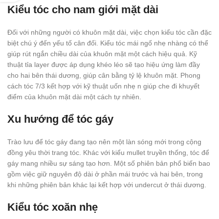
Kiểu tóc cho nam giới mặt dài
Đối với những người có khuôn mặt dài, việc chọn kiểu tóc cần đặc
biệt chú ý đến yếu tố cân đối. Kiểu tóc mái ngố nhẹ nhàng có thể
giúp rút ngắn chiều dài của khuôn mặt một cách hiệu quả. Kỹ
thuật tỉa layer được áp dụng khéo léo sẽ tạo hiệu ứng làm đầy
cho hai bên thái dương, giúp cân bằng tỷ lệ khuôn mặt. Phong
cách tóc 7/3 kết hợp với kỹ thuật uốn nhẹ n giúp che đi khuyết
điểm của khuôn mặt dài một cách tự nhiên.
Xu hướng để tóc gáy
Trào lưu để tóc gáy đang tạo nên một làn sóng mới trong cộng
đồng yêu thời trang tóc. Khác với kiểu mullet truyền thống, tóc để
gáy mang nhiều sự sáng tạo hơn. Một số phiên bản phổ biến bao
gồm việc giữ nguyên độ dài ở phần mái trước và hai bên, trong
khi những phiên bản khác lại kết hợp với undercut ở thái dương.
Kiểu tóc xoăn nhẹ