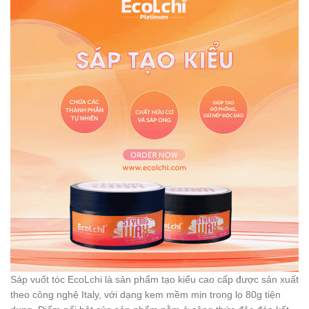
Sáp vuốt tóc EcoLchi là sản phẩm tạo kiểu cao cấp được sản xuất
theo công nghệ Italy, với dạng kem mềm mịn trong lọ 80g tiện