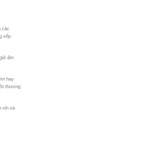
a các
ng xếp
 giữ ẩm
iễm hay
tổn thương
 xỉn và