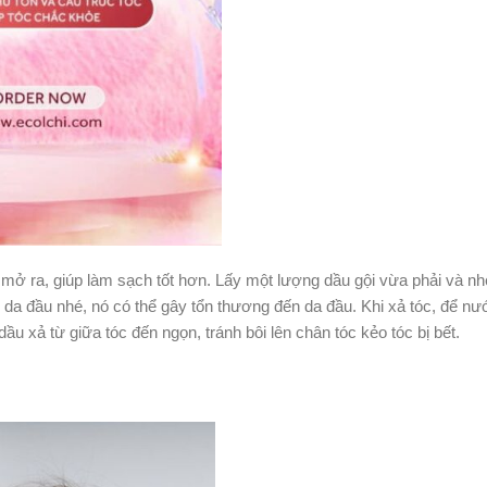
 mở ra, giúp làm sạch tốt hơn. Lấy một lượng dầu gội vừa phải và n
a đầu nhé, nó có thể gây tổn thương đến da đầu. Khi xả tóc, để nư
u xả từ giữa tóc đến ngọn, tránh bôi lên chân tóc kẻo tóc bị bết.