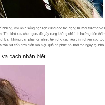
hế nhưng, với nhịp sống bận rộn cùng các tác động từ môi trường và 
ư tổn. Tóc khô xơ, chẻ ngọn, dễ gãy rụng không chỉ ảnh hưởng đến th
g! Bạn không cần phải tốn nhiều tiền cho các liệu trình chăm sóc tóc 
c tóc hư tổn
đơn giản mà hiệu quả để phục hồi mái tóc ngay tại nhà
n và cách nhận biết