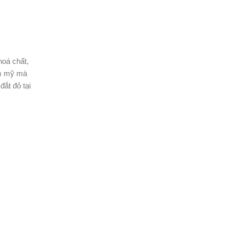
hoá chất,
ẩm mỹ mà
đắt đỏ tại
.