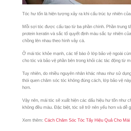
Tóc hư tổn là hiện tượng xảy ra khi cấu trúc tự nhiên của
Mỗi sợi tóc được cấu tạo từ ba phần chính. Phần trung tâ
protein keratin và sắc tố quyết định màu sắc tự nhiên củ
chồng lên nhau theo hình vảy cá.
Ở mái tóc khỏe mạnh, các tế bào ở lớp bảo vệ ngoài cùng
cho tóc và bảo vệ phần bên trong khỏi các tác động từ m
Tuy nhiên, do nhiều nguyên nhân khác nhau như sử dụng 
thói quen chăm sóc tóc không đúng cách, lớp bảo vệ này d
hơn.
Vậy nên, mái tóc sẽ xuất hiện các dấu hiệu hư tổn như c
không đều màu. Đặc biệt, tóc sẽ trở nên yếu hơn và dễ gã
Xem thêm:
Cách Chăm Sóc Tóc Tẩy Hiệu Quả Cho Mái