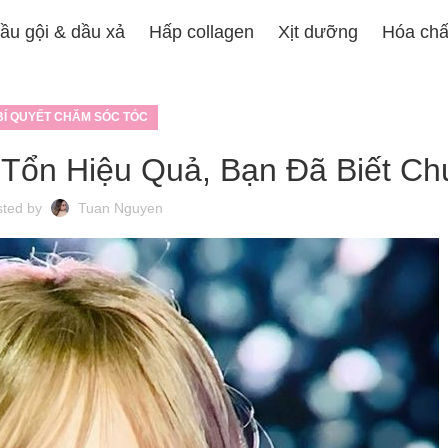
ầu gội & dầu xả
Hấp collagen
Xịt dưỡng
Hóa chấ
BÍ QUYẾT CHĂM SÓC TÓC
Tổn Hiệu Quả, Bạn Đã Biết C
sted by
Tuan Nguyen