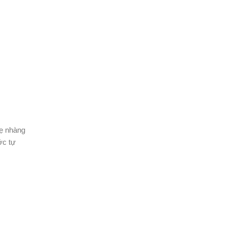
hẹ nhàng
ớc tự