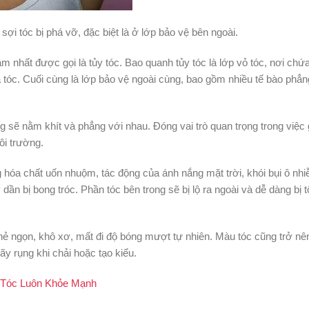
 sợi tóc bị phá vỡ, đặc biệt là ở lớp bảo vệ bên ngoài.
m nhất được gọi là tủy tóc. Bao quanh tủy tóc là lớp vỏ tóc, nơi chứ
a tóc. Cuối cùng là lớp bảo vệ ngoài cùng, bao gồm nhiều tế bào phẳ
 sẽ nằm khít và phẳng với nhau. Đóng vai trò quan trọng trong việc
ôi trường.
hóa chất uốn nhuộm, tác động của ánh nắng mặt trời, khói bụi ô nh
ần bị bong tróc. Phần tóc bên trong sẽ bị lộ ra ngoài và dễ dàng bị 
hẻ ngọn, khô xơ, mất đi độ bóng mượt tự nhiên. Màu tóc cũng trở nên
y rụng khi chải hoặc tạo kiểu.
 Tóc Luôn Khỏe Mạnh