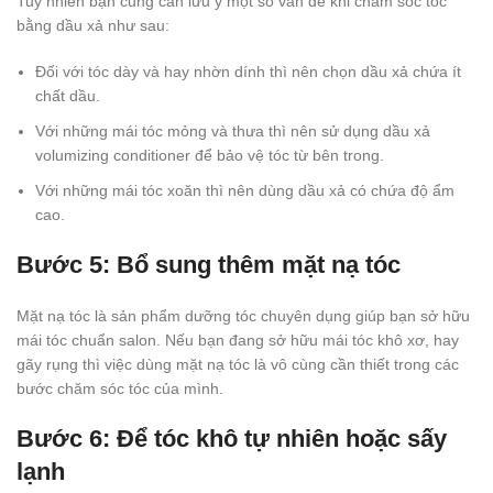
Tuy nhiên bạn cũng cần lưu ý một số vấn đề khi chăm sóc tóc
bằng dầu xả như sau:
Đối với tóc dày và hay nhờn dính thì nên chọn dầu xả chứa ít
chất dầu.
Với những mái tóc mỏng và thưa thì nên sử dụng dầu xả
volumizing conditioner để bảo vệ tóc từ bên trong.
Với những mái tóc xoăn thì nên dùng dầu xả có chứa độ ẩm
cao.
Bước 5: Bổ sung thêm mặt nạ tóc
Mặt nạ tóc là sản phẩm dưỡng tóc chuyên dụng giúp bạn sở hữu
mái tóc chuẩn salon. Nếu bạn đang sở hữu mái tóc khô xơ, hay
gãy rụng thì việc dùng mặt nạ tóc là vô cùng cần thiết trong các
bước chăm sóc tóc của mình.
Bước 6: Để tóc khô tự nhiên hoặc sấy
lạnh