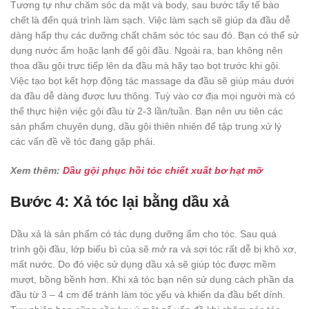
Tương tự như chăm sóc da mặt và body, sau bước tẩy tế bào
chết là đến quá trình làm sạch. Việc làm sạch sẽ giúp da đầu dễ
dàng hấp thụ các dưỡng chất chăm sóc tóc sau đó. Bạn có thể sử
dụng nước ấm hoặc lạnh để gội đầu. Ngoài ra, bạn không nên
thoa dầu gội trực tiếp lên da đầu mà hãy tạo bọt trước khi gội.
Việc tạo bọt kết hợp động tác massage da đầu sẽ giúp máu dưới
da đầu dễ dàng được lưu thông. Tuỳ vào cơ địa mọi người mà có
thể thực hiện việc gội đầu từ 2-3 lần/tuần. Bạn nên ưu tiên các
sản phẩm chuyên dụng, dầu gội thiên nhiên để tập trung xử lý
các vấn đề về tóc đang gặp phải.
Xem thêm:
Dầu gội phục hồi tóc chiết xuất bơ hạt mỡ
Bước 4: Xả tóc lại bằng dầu xả
Dầu xả là sản phẩm có tác dụng dưỡng ẩm cho tóc. Sau quá
trình gội đầu, lớp biểu bì của sẽ mở ra và sợi tóc rất dễ bị khô xơ,
mất nước. Do đó việc sử dụng dầu xả sẽ giúp tóc được mềm
mượt, bồng bềnh hơn. Khi xả tóc bạn nên sử dụng cách phần da
đầu từ 3 – 4 cm để tránh làm tóc yếu và khiến da đầu bết dính.