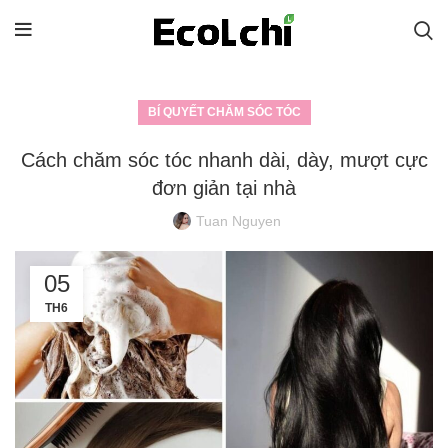
BÍ QUYẾT CHĂM SÓC TÓC
Cách chăm sóc tóc nhanh dài, dày, mượt cực
đơn giản tại nhà
Tuan Nguyen
05
TH6