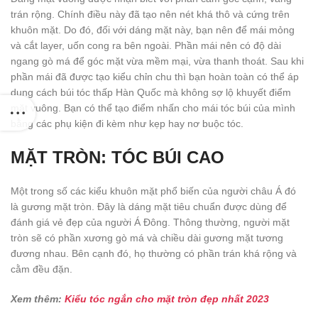
trán rộng. Chính điều này đã tạo nên nét khá thô và cứng trên
khuôn mặt. Do đó, đối với dáng mặt này, bạn nên để mái mỏng
và cắt layer, uốn cong ra bên ngoài. Phần mái nên có độ dài
ngang gò má để góc mặt vừa mềm mại, vừa thanh thoát. Sau khi
phần mái đã được tạo kiểu chỉn chu thì bạn hoàn toàn có thể áp
dụng cách búi tóc thấp Hàn Quốc mà không sợ lộ khuyết điểm
mặt vuông. Bạn có thể tạo điểm nhấn cho mái tóc búi của mình
bằng các phụ kiện đi kèm như kẹp hay nơ buộc tóc.
MẶT TRÒN: TÓC BÚI CAO
Một trong số các kiểu khuôn mặt phổ biến của người châu Á đó
là gương mặt tròn. Đây là dáng mặt tiêu chuẩn được dùng để
đánh giá vẻ đẹp của người Á Đông. Thông thường, người mặt
tròn sẽ có phần xương gò má và chiều dài gương mặt tương
đương nhau. Bên cạnh đó, họ thường có phần trán khá rộng và
cằm đều đặn.
Xem thêm:
Kiểu tóc ngắn cho mặt tròn đẹp nhất 2023