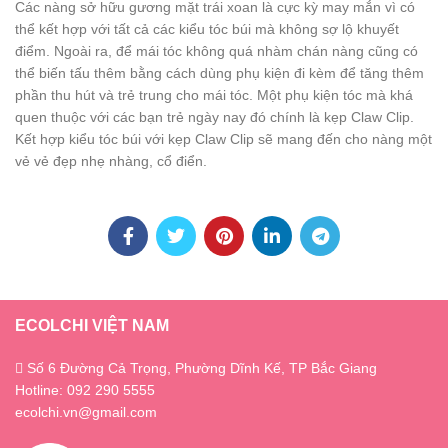
Các nàng sở hữu gương mặt trái xoan là cực kỳ may mắn vì có
thể kết hợp với tất cả các kiểu tóc búi mà không sợ lộ khuyết
điểm. Ngoài ra, để mái tóc không quá nhàm chán nàng cũng có
thể biến tấu thêm bằng cách dùng phụ kiện đi kèm để tăng thêm
phần thu hút và trẻ trung cho mái tóc. Một phụ kiện tóc mà khá
quen thuộc với các bạn trẻ ngày nay đó chính là kẹp Claw Clip.
Kết hợp kiểu tóc búi với kẹp Claw Clip sẽ mang đến cho nàng một
vẻ vẻ đẹp nhẹ nhàng, cổ điển.
ECOLCHI VIỆT NAM
Số 6 Đường Cả Trọng, Phường Dĩnh Kế, TP Bắc Giang
Hotline: 092 290 5555
ecolchi.vn@gmail.com