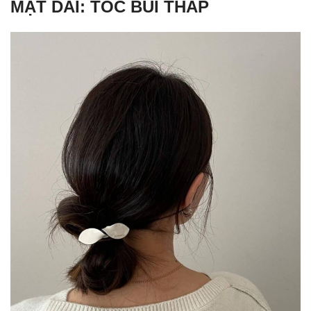
MẶT DÀI: TÓC BÚI THẤP