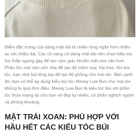
Điểm đặc trưng của dáng mặt dài là chiều rộng ngắn hơn nhiều
so với chiều dài. Các cô nàng có dáng mặt dài nên chọn kiểu tóc
búi thấp ngang gáy để tạo cảm giác khuôn mặt vừa vặn hơn.
Phần tóc mái nên uốn nhẹ để tạo độ mềm mại, hài hòa. Khi búi
tóc, bạn nhớ búi lỏng tay để tạo độ phồng cho mái tóc. Bên cạnh
đó, bạn có thể áp dụng kiểu búi tóc Messy Low Bun cho mái tóc
không bị quá đơn điệu. Messy Low Bun là kiểu tóc búi với phần
tóc thừa mang lại cho bạn vẻ đẹp tự nhiên, có phần nghịch ngợm
và phóng khoáng.
MẶT TRÁI XOAN: PHÙ HỢP VỚI
HẦU HẾT CÁC KIỂU TÓC BÚI