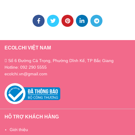
ECOLCHI VIỆT NAM
Số 6 Đường Cả Trọng, Phường Dĩnh Kế, TP Bắc Giang
Hotline: 092 290 5555
ecolchi.vn@gmail.com
HỖ TRỢ KHÁCH HÀNG
Giới thiệu