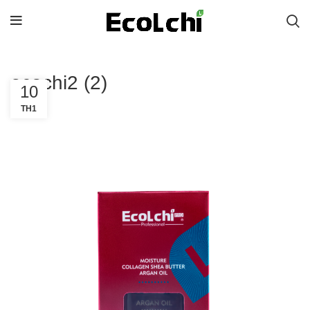
ecochi2 (2)
10
TH1