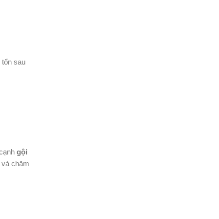
 tổn sau
 cạnh
gội
t và chăm