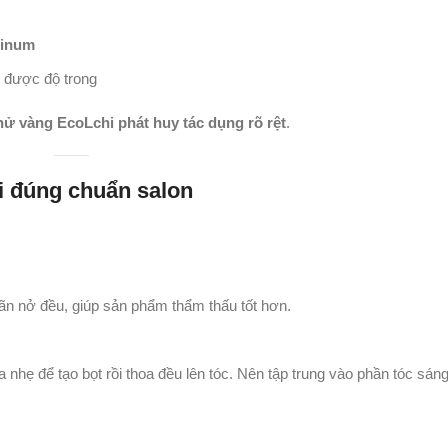
tinum
ữ được độ trong
hử vàng EcoLchi phát huy tác dụng rõ rệt
.
i đúng chuẩn salon
iãn nở đều, giúp sản phẩm thẩm thấu tốt hơn.
a nhẹ để tạo bọt rồi thoa đều lên tóc. Nên tập trung vào phần tóc sá