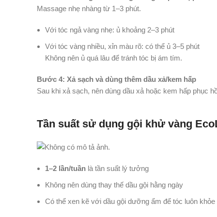
Massage nhẹ nhàng từ 1–3 phút.
Với tóc ngả vàng nhẹ: ủ khoảng 2–3 phút
Với tóc vàng nhiều, xỉn màu rõ: có thể ủ 3–5 phút
Không nên ủ quá lâu để tránh tóc bị ám tím.
Bước 4: Xả sạch và dùng thêm dầu xả/kem hấp
Sau khi xả sạch, nên dùng dầu xả hoặc kem hấp phục h
Tần suất sử dụng gội khử vàng Eco
1–2 lần/tuần
là tần suất lý tưởng
Không nên dùng thay thế dầu gội hằng ngày
Có thể xen kẽ với dầu gội dưỡng ẩm để tóc luôn khỏe