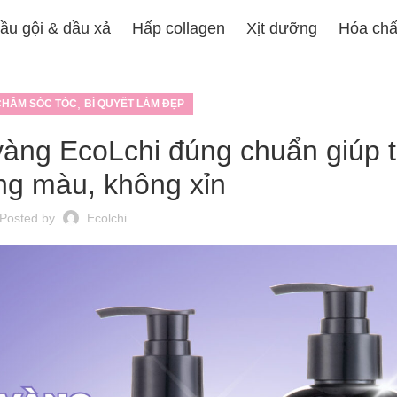
ầu gội & dầu xả
Hấp collagen
Xịt dưỡng
Hóa chấ
,
CHĂM SÓC TÓC
BÍ QUYẾT LÀM ĐẸP
vàng EcoLchi đúng chuẩn giúp 
ng màu, không xỉn
Posted by
Ecolchi