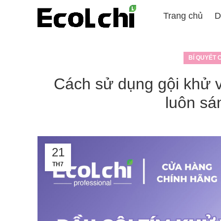
Trang chủ
D
BÍ QUYẾT 
Cách sử dụng gội khử 
luôn sá
21
TH7