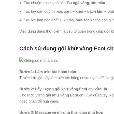
Tóc nhuộm tone lạnh bắt đầu
ngả vàng, xỉn màu
Tóc tẩy cần duy trì màu
xám – khói – bạch kim – pla
Sau khi làm hóa chất 1–2 tuần, màu tóc không còn gi
Việc dùng đúng thời điểm là yếu tố quan trọng giúp
gội k
Cách sử dụng gội khử vàng EcoLch
Bước 1: Làm ướt tóc hoàn toàn
Trước khi gội, hãy làm ướt tóc bằng nước sạch để tóc g
Bước 2: Lấy lượng gội khử vàng EcoLchi vừa đủ
Cho một lượng
gội khử vàng EcoLchi
vừa đủ ra tay, xo
hoặc phần dễ ngả vàng.
Bước 3: Massage và ủ trong thời gian phù hợp