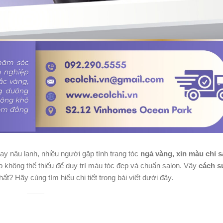
y nâu lạnh, nhiều người gặp tình trạng tóc
ngả vàng, xỉn màu chỉ s
p không thể thiếu để duy trì màu tóc đẹp và chuẩn salon. Vậy
cách s
ất? Hãy cùng tìm hiểu chi tiết trong bài viết dưới đây.