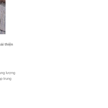
ải thiện
dụng lượng
p trung