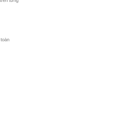
trên từng
 toàn