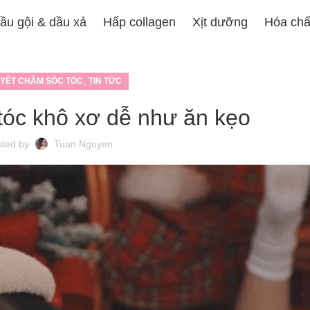
ầu gội & dầu xả
Hấp collagen
Xịt dưỡng
Hóa chấ
,
UYẾT CHĂM SÓC TÓC
TIN TỨC
tóc khô xơ dễ như ăn kẹo
sted by
Tuan Nguyen