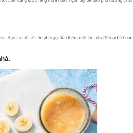
n tóc. Sử dụng lược răng thưa hoặc ngón tay để bao phủ dưỡng chất 
c. Bạn có thể sẽ cần phải gội đầu thêm một lần nữa để loại bỏ hoàn
nhà.