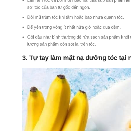
Làm ẩm tóc và bôi một hoặc hai thìa súp sản phẩm lê
sợi tóc của bạn từ gốc đến ngọn.
Đội mũ trùm tóc khi tắm hoặc bao nhựa quanh tóc.
Để yên trong vòng ít nhất nửa giờ hoặc qua đêm.
Gội đầu như bình thường để rửa sạch sản phẩm khỏi tó
lượng sản phẩm còn sót lại trên tóc.
3. Tự tay làm mặt nạ dưỡng tóc tại 