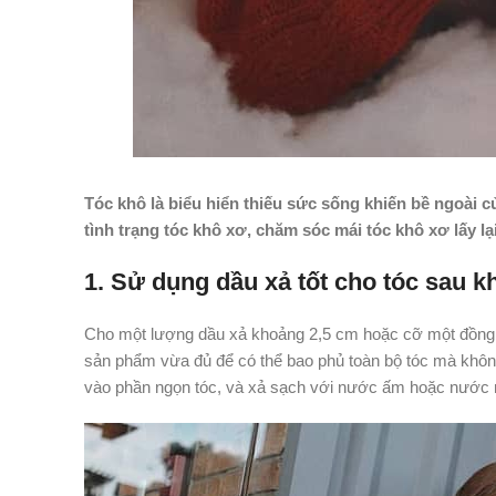
Tóc khô là biểu hiển thiếu sức sống khiến bề ngoài c
tình trạng tóc khô xơ, chăm sóc mái tóc khô xơ lấy lạ
1. Sử dụng dầu xả tốt cho tóc sau kh
Cho một lượng dầu xả khoảng 2,5 cm hoặc cỡ một đồng x
sản phẩm vừa đủ để có thể bao phủ toàn bộ tóc mà không 
vào phần ngọn tóc, và xả sạch với nước ấm hoặc nước 