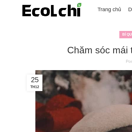
Trang chủ
D
BÍ Q
Chăm sóc mái 
Po
25
TH12