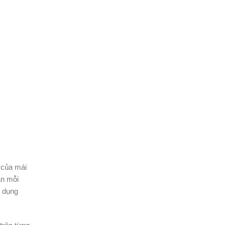
 của mái
ần mỗi
ử dụng