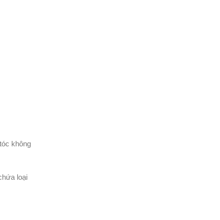
 tóc không
chứa loại