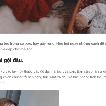
ủa tóc trông xơ xác, hay gãy rụng. Học hỏi ngay những cách để c
i vẻ đẹp cho mái tóc
i gội đầu.
u vào tay, tùy thuộc vào độ dài mái tóc của bạn. Bạn cần phải sử 
khiến chúng trở nên nặng trĩu. Mát-xa dầu xả nhẹ nhàng trên tóc, tậ
mát.