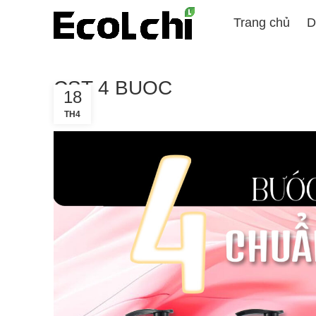
Trang chủ
D
CST 4 BUOC
18
TH4