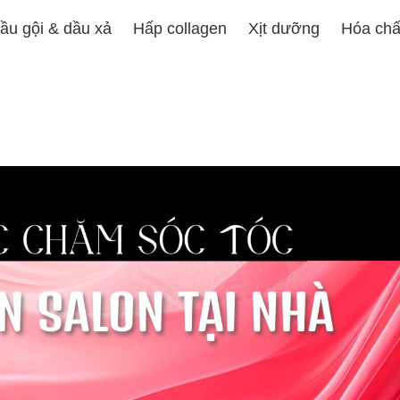
ầu gội & dầu xả
Hấp collagen
Xịt dưỡng
Hóa chấ