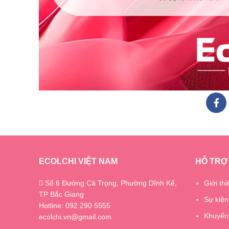
ECOLCHI VIỆT NAM
HỖ TRỢ
Số 6 Đường Cả Trọng, Phường Dĩnh Kế,
Giới thi
TP Bắc Giang
Sự kiện
Hotline: 092 290 5555
Khuyến
ecolchi.vn@gmail.com