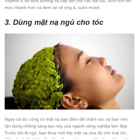
Vitamin E sẽ nuôi dưỡng và cấp ẩm cho các sợi tóc, kích tích tóc
mọc nhanh hơn và đem lại vẻ óng ả, suôn mượt.
3. Dùng mặt nạ ngủ cho tóc
Ngay cả tóc cũng có mặt nạ ban đêm để chăm sóc và bạn nên
tận dụng những sáng tạo này của ngành công nghiệp làm đẹp.
Trước khi đi ngủ, bạn thoa một lớp mặt nạ vừa đủ cho mái tóc,