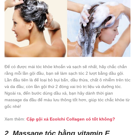
Để có được mái tóc khỏe khoắn và sạch sẽ nhất, hãy chắc chắn
rằng mỗi lần gội đầu, bạn sẽ làm sạch tóc 2 lượt bằng dầu gội.
Lần đầu tiên là để loại bỏ bụi bẩn, dầu thừa, chất ô nhiễm trên tóc
và da đầu; còn lần gội thứ 2 đóng vai trò trị liệu và dưỡng tóc.
Ngoài ra, đến bước dùng dầu xả, bạn hãy dành thời gian
massage da đầu để máu lưu thông tốt hơn, giúp tóc chắc khỏe từ
gốc nhé!
Xem thêm:
Cặp gội xả Ecolchi Collagen có tốt không?
2. Massage tóc bằng vitamin E