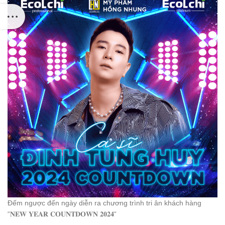
Đếm ngược đến ngày diễn ra chương trình tri ân khách hàng
“
𝐍𝐄𝐖
𝐘𝐄𝐀𝐑
𝐂𝐎𝐔𝐍𝐓𝐃𝐎𝐖𝐍
𝟐𝟎𝟐𝟒
“