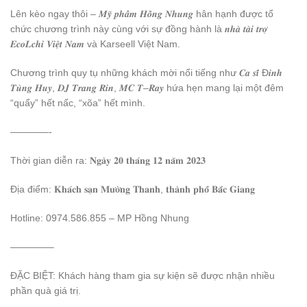
Lên kèo ngay thôi –
𝑴𝒚̃
𝒑𝒉𝒂̂̉𝒎
𝑯𝒐̂̀𝒏𝒈
𝑵𝒉𝒖𝒏𝒈
hân hạnh được tổ
chức chương trình này cùng với sự đồng hành là
𝒏𝒉𝒂̀
𝒕𝒂̀𝒊
𝒕𝒓𝒐̛̣
𝑬𝒄𝒐𝑳𝒄𝒉𝒊
𝑽𝒊𝒆̣̂𝒕
𝑵𝒂𝒎
và Karseell Việt Nam.
Chương trình quy tụ những khách mời nổi tiếng như
𝑪𝒂
𝒔𝒊̃
Đ
𝒊𝒏𝒉
𝑻𝒖̀𝒏𝒈
𝑯𝒖𝒚
,
𝑫𝑱
𝑻𝒓𝒂𝒏𝒈
𝑹𝒊𝒏
,
𝑴𝑪
𝑻
–
𝑹𝒂𝒚
hứa hẹn mang lại một đêm
“quẩy” hết nấc, “xõa” hết mình.
————-
Thời gian diễn ra:
𝐍𝐠𝐚̀𝐲 𝟐𝟎 𝐭𝐡𝐚́𝐧𝐠 𝟏𝟐 𝐧𝐚̆𝐦 𝟐𝟎𝟐𝟑
Địa điểm:
𝐊𝐡𝐚́𝐜𝐡 𝐬𝐚̣𝐧 𝐌𝐮̛𝐨̛̀𝐧𝐠 𝐓𝐡𝐚𝐧𝐡
,
𝐭𝐡𝐚̀𝐧𝐡 𝐩𝐡𝐨̂́ 𝐁𝐚̆́𝐜 𝐆𝐢𝐚𝐧𝐠
Hotline: 0974.586.855 – MP Hồng Nhung
————–
ĐẶC BIỆT: Khách hàng tham gia sự kiện sẽ được nhận nhiều
phần quà giá trị.