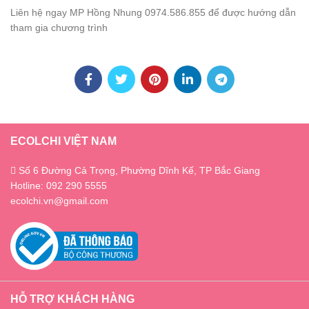
Liên hệ ngay MP Hồng Nhung 0974.586.855 để được hướng dẫn
tham gia chương trình
ECOLCHI VIỆT NAM
Số 6 Đường Cả Trọng, Phường Dĩnh Kế, TP Bắc Giang
Hotline: 092 290 5555
ecolchi.vn@gmail.com
HỖ TRỢ KHÁCH HÀNG