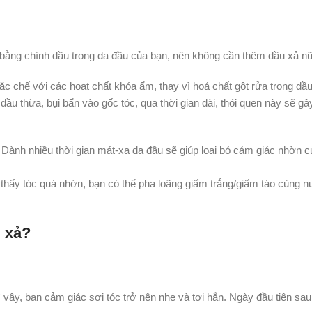
bằng chính dầu trong da đầu của bạn, nên không cần thêm dầu xả n
c chế với các hoạt chất khóa ẩm, thay vì hoá chất gột rửa trong dầu
ầu thừa, bụi bẩn vào gốc tóc, qua thời gian dài, thói quen này sẽ gây
ỹ. Dành nhiều thời gian mát-xa da đầu sẽ giúp loại bỏ cảm giác nhờn 
hấy tóc quá nhờn, bạn có thể pha loãng giấm trắng/giấm táo cùng n
u xả?
Vì vậy, bạn cảm giác sợi tóc trở nên nhẹ và tơi hẳn. Ngày đầu tiên sau