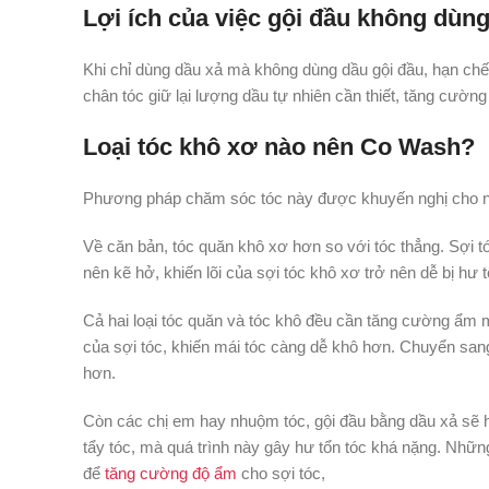
Lợi ích của việc gội đầu không dùng
Khi chỉ dùng dầu xả mà không dùng dầu gội đầu, hạn chế 
chân tóc giữ lại lượng dầu tự nhiên cần thiết, tăng cườ
Loại tóc khô xơ nào nên Co Wash?
Phương pháp chăm sóc tóc này được khuyến nghị cho n
Về căn bản, tóc quăn khô xơ hơn so với tóc thẳng. Sợi t
nên kẽ hở, khiến lõi của sợi tóc khô xơ trở nên dễ bị hư tổn
Cả hai loại tóc quăn và tóc khô đều cần tăng cường ẩm 
của sợi tóc, khiến mái tóc càng dễ khô hơn. Chuyển san
hơn.
Còn các chị em hay nhuộm tóc, gội đầu bằng dầu xả sẽ h
tẩy tóc, mà quá trình này gây hư tổn tóc khá nặng. Những
để
tăng cường độ ẩm
cho sợi tóc,