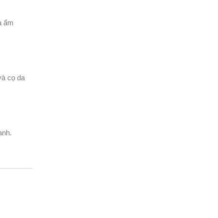
và ẩm
và cọ da
ạnh.