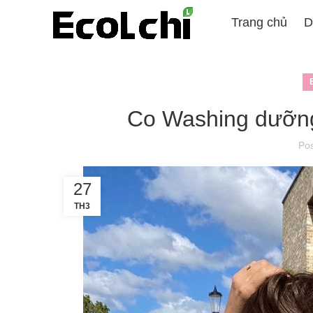
Trang chủ
D
Co Washing dưỡng
Po
27
TH3