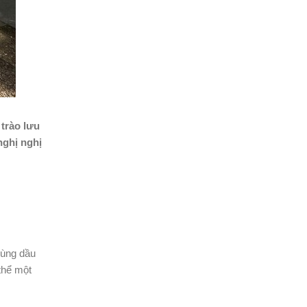
 trào lưu
ghị nghị
dùng dầu
thể một