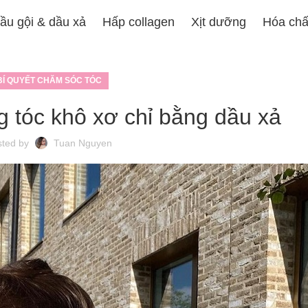
ầu gội & dầu xả
Hấp collagen
Xịt dưỡng
Hóa chấ
BÍ QUYẾT CHĂM SÓC TÓC
 tóc khô xơ chỉ bằng dầu xả
sted by
Tuan Nguyen