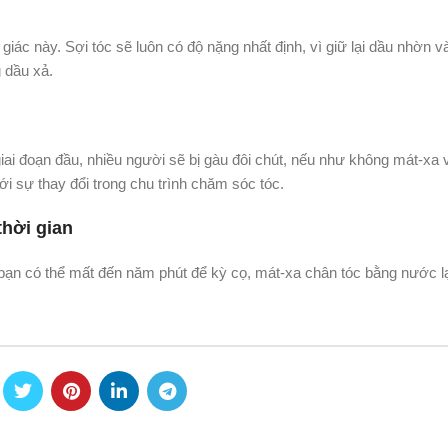
iác này. Sợi tóc sẽ luôn có độ nặng nhất định, vì giữ lại dầu nhờn 
 dầu xả.
ai đoạn đầu, nhiều người sẽ bị gàu đôi chút, nếu như không mát-xa 
ới sự thay đổi trong chu trình chăm sóc tóc.
thời gian
, bạn có thể mất đến năm phút để kỳ cọ, mát-xa chân tóc bằng nước l