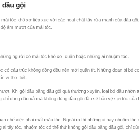
 dầu gội
mái tóc khô xơ tiếp xúc với các hoạt chất tẩy rửa mạnh của dầu gội,
ng độ ẩm mượt của mái tóc.
hững người có mái tóc khô xơ, quăn hoặc những ai nhuộm tóc.
óc có cấu trúc không đồng đều nên mới quăn tít. Những đoạn bị bẻ c
 vì thời tiết.
mượt. Khi gội đầu bằng dầu gội quá thường xuyên, loại bỏ dầu nhờn t
g chỉ dùng dầu xả mà không dùng dầu gội đầu sẽ bảo vệ sợi tóc của 
ạn chế việc phai mất màu tóc. Ngoài ra thì những ai hay nhuộm tóc 
 ai tẩy tóc, nhuộm tóc có thể thử không gội đầu bằng dầu gội, chỉ dù