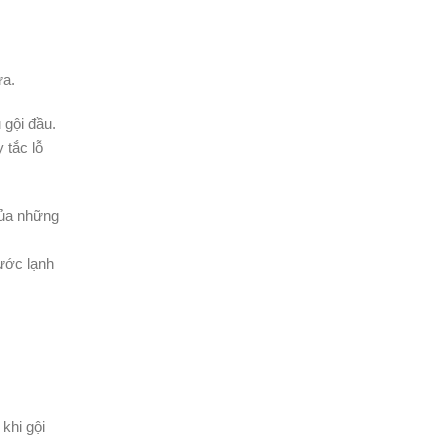
ữa.
 gội đầu.
 tắc lỗ
của những
ước lạnh
 khi gội