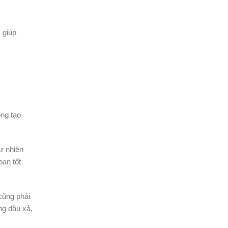
 giúp
ong tạo
ự nhiên
bạn tốt
cũng phải
ng dầu xả,