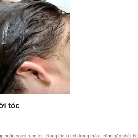
ới tóc
úp ngăn ngừa rụng tóc. Rụng tóc là tình trạng mà ai cũng gặp phải. N