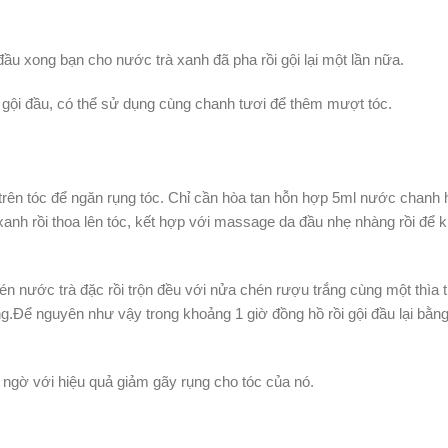
đầu xong bạn cho nước trà xanh đã pha rồi gội lại một lần nữa.
 gội đầu, có thể sử dụng cùng chanh tươi để thêm mượt tóc.
trên tóc để ngăn rụng tóc. Chỉ cần hòa tan hỗn hợp 5ml nước chanh
 xanh rồi thoa lên tóc, kết hợp với massage da đầu nhẹ nhàng rồi để 
 nước trà đặc rồi trộn đều với nửa chén rượu trắng cùng một thìa t
ng.Để nguyên như vậy trong khoảng 1 giờ đồng hồ rồi gội đầu lại bằ
 ngờ với hiệu quả giảm gãy rụng cho tóc của nó.