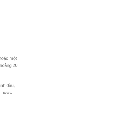
 hoặc một
khoảng 20
inh dầu,
ng nước