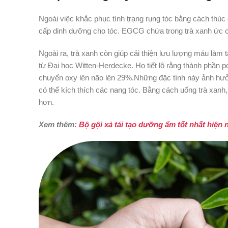
Ngoài việc khắc phục tình trạng rụng tóc bằng cách thúc đ
cấp dinh dưỡng cho tóc. EGCG chứa trong trà xanh ức c
Ngoài ra, trà xanh còn giúp cải thiện lưu lượng máu làm
từ Đại học Witten-Herdecke. Họ tiết lộ rằng thành phần 
chuyển oxy lên não lên 29%.Những đặc tính này ảnh hưởn
có thể kích thích các nang tóc. Bằng cách uống trà xa
hơn.
Xem thêm:
Bộ gội xả tái tạo dưỡng ẩm tốt nhất hiện 