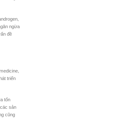
androgen,
 ngăn ngừa
vấn đề
omedicine,
át triển
a tổn
 các sản
ùng cũng