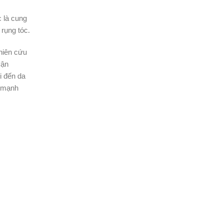
c là cung
rụng tóc.
ghiên cứu
vận
i đến da
e mạnh