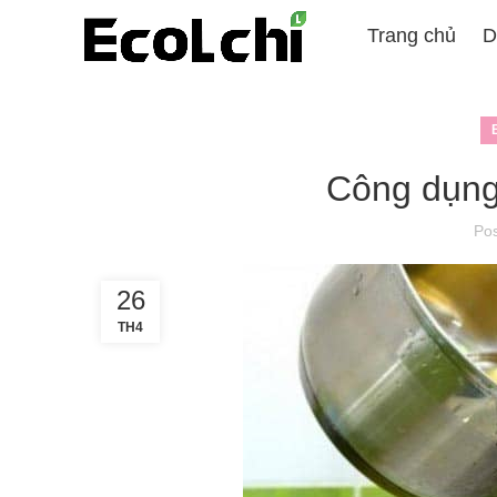
Trang chủ
D
Công dụng 
Po
26
TH4