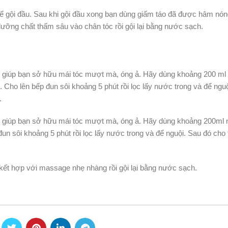
ể gội đầu. Sau khi gội đầu xong bạn dùng giấm táo đã được hâm nóng
ưỡng chất thấm sâu vào chân tóc rồi gội lại bằng nước sạch.
n giúp bạn sở hữu mái tóc mượt mà, óng ả. Hãy dùng khoảng 200 ml
 Cho lên bếp đun sôi khoảng 5 phút rồi lọc lấy nước trong và để nguộ
.
n giúp bạn sở hữu mái tóc mượt mà, óng ả. Hãy dùng khoảng 200ml 
đun sôi khoảng 5 phút rồi lọc lấy nước trong và để nguội. Sau đó cho
 kết hợp với massage nhẹ nhàng rồi gội lại bằng nước sạch.