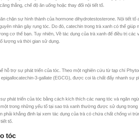
ăng thẳng, chế độ ăn uống hoặc thay đổi nội tiết tố.
găn chặn sự hình thành của hormone dihydrotestosterone. Nội tiết tố 
yên nhân gây rụng tóc. Do đó, catechin trong trà xanh có thể giúp
rong cơ thể bạn. Tuy nhiên, Về tác dụng của trà xanh để điều trị các 
ố lượng và thời gian sử dụng.
hể hỗ trợ sự phát triển của tóc. Theo một nghiên cứu từ tạp chí Phyt
à epigallocatechin-3-gallate (EGCG), được coi là chất đẩy nhanh sự ph
sự phát triển của tóc bằng cách kích thích các nang tóc và ngăn ngừ
à một trong những yếu tố tại sao trà xanh thường được sử dụng trong
ần phải khẳng định lại xem tác dụng của trà có chứa chất chống vi tr
iết tố.
o tóc