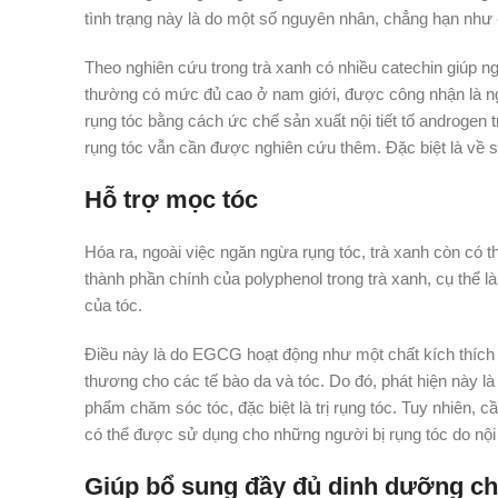
tình trạng này là do một số nguyên nhân, chẳng hạn như c
Theo nghiên cứu trong trà xanh có nhiều catechin giúp n
thường có mức đủ cao ở nam giới, được công nhận là ngu
rụng tóc bằng cách ức chế sản xuất nội tiết tố androgen t
rụng tóc vẫn cần được nghiên cứu thêm. Đặc biệt là về s
Hỗ trợ mọc tóc
Hóa ra, ngoài việc ngăn ngừa rụng tóc, trà xanh còn có t
thành phần chính của polyphenol trong trà xanh, cụ thể l
của tóc.
Điều này là do EGCG hoạt động như một chất kích thích 
thương cho các tế bào da và tóc. Do đó, phát hiện này l
phẩm chăm sóc tóc, đặc biệt là trị rụng tóc. Tuy nhiên, c
có thể được sử dụng cho những người bị rụng tóc do nội t
Giúp bổ sung đầy đủ dinh dưỡng ch