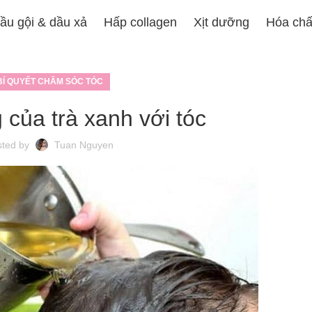
ầu gội & dầu xả
Hấp collagen
Xịt dưỡng
Hóa chấ
BÍ QUYẾT CHĂM SÓC TÓC
của trà xanh với tóc
sted by
Tuan Nguyen