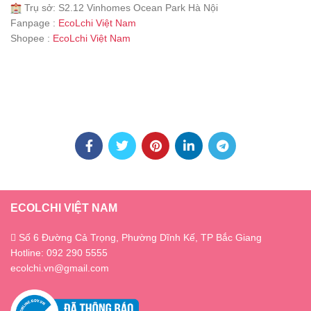
Trụ sở: S2.12 Vinhomes Ocean Park Hà Nội
Fanpage :
EcoLchi Việt Nam
Shopee :
EcoLchi Việt Nam
ECOLCHI VIỆT NAM
Số 6 Đường Cả Trọng, Phường Dĩnh Kế, TP Bắc Giang
Hotline: 092 290 5555
ecolchi.vn@gmail.com