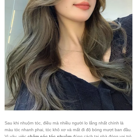
Sau khi nhuộm tóc, điều mà nhiều người lo lắng nhất chính là
màu tóc nhanh phai, tóc khô xơ và mất đi độ bóng mượt ban đầu.
Vì vậy, việc
chăm sóc tóc nhuộm
đúng cách tại nhà đóng vai trò