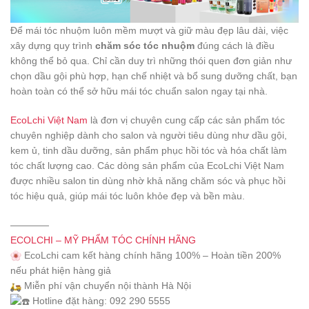
Để mái tóc nhuộm luôn mềm mượt và giữ màu đẹp lâu dài, việc
xây dựng quy trình
chăm sóc tóc nhuộm
đúng cách là điều
không thể bỏ qua. Chỉ cần duy trì những thói quen đơn giản như
chọn dầu gội phù hợp, hạn chế nhiệt và bổ sung dưỡng chất, bạn
hoàn toàn có thể sở hữu mái tóc chuẩn salon ngay tại nhà.
EcoLchi Việt Nam
là đơn vị chuyên cung cấp các sản phẩm tóc
chuyên nghiệp dành cho salon và người tiêu dùng như dầu gội,
kem ủ, tinh dầu dưỡng, sản phẩm phục hồi tóc và hóa chất làm
tóc chất lượng cao. Các dòng sản phẩm của
EcoLchi Việt Nam
được nhiều salon tin dùng nhờ khả năng chăm sóc và phục hồi
tóc hiệu quả, giúp mái tóc luôn khỏe đẹp và bền màu.
————
ECOLCHI – MỸ PHẨM TÓC CHÍNH HÃNG
EcoLchi cam kết hàng chính hãng 100% – Hoàn tiền 200%
nếu phát hiện hàng giả
Miễn phí vận chuyển nội thành Hà Nội
Hotline đặt hàng: 092 290 5555