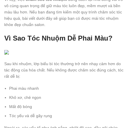
vô cùng quan trọng để giữ màu tóc luôn đẹp, mềm mượt và bền
màu lâu hơn. Nếu bạn đang tìm kiếm một quy trình chăm sóc tóc
hiệu quả, bài viết dưới đây sẽ giúp bạn có được mái tóc nhuộm
khỏe đẹp chuẩn salon.
Vì Sao Tóc Nhuộm Dễ Phai Màu?
Sau khi nhuộm, lớp biểu bì tóc thường trở nên nhạy cảm hơn do
tác động của hóa chất. Nếu không được chăm sóc đúng cách, tóc
rất dễ bị:
Phai màu nhanh
Khô xơ, chẻ ngọn
Mất độ bóng
Tóc yếu và dễ gãy rụng
Ngoài ra, các yếu tố như ánh nắng, nhiệt độ cao, dầu gội chứa