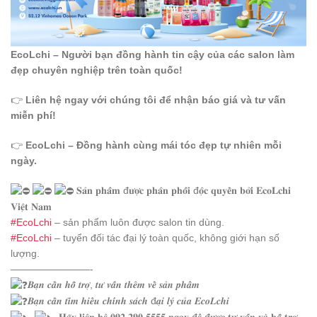
EcoLchi – Người bạn đồng hành tin cậy của các salon làm
đẹp chuyên nghiệp trên toàn quốc!
👉
Liên hệ ngay với chúng tôi để nhận báo giá và tư vấn
miễn phí!
👉
EcoLchi – Đồng hành cùng mái tóc đẹp tự nhiên mỗi
ngày.
𝐒𝐚̉𝐧 𝐩𝐡𝐚̂̉𝐦 đ𝐮̛𝐨̛̣𝐜 𝐩𝐡𝐚̂𝐧 𝐩𝐡𝐨̂́𝐢 đ𝐨̣̂𝐜 𝐪𝐮𝐲𝐞̂̀𝐧 𝐛𝐨̛̉𝐢 𝐄𝐜𝐨𝐋𝐜𝐡𝐢
𝐕𝐢𝐞̣̂𝐭 𝐍𝐚𝐦
#EcoLchi
– sản phẩm luôn được salon tin dùng.
#EcoLchi
– tuyển đối tác đại lý toàn quốc, không giới hạn số
lượng.
————————-
𝑩𝒂̣𝒏 𝒄𝒂̂̀𝒏 𝒉𝒐̂̃ 𝒕𝒓𝒐̛̣, 𝒕𝒖̛ 𝒗𝒂̂́𝒏 𝒕𝒉𝒆̂𝒎 𝒗𝒆̂̀ 𝒔𝒂̉𝒏 𝒑𝒉𝒂̂̉𝒎
𝑩𝒂̣𝒏 𝒄𝒂̂̀𝒏 𝒕𝒊̀𝒎 𝒉𝒊𝒆̂̉𝒖 𝒄𝒉𝒊́𝒏𝒉 𝒔𝒂́𝒄𝒉 đ𝒂̣𝒊 𝒍𝒚́ 𝒄𝒖̉𝒂 𝑬𝒄𝒐𝑳𝒄𝒉𝒊