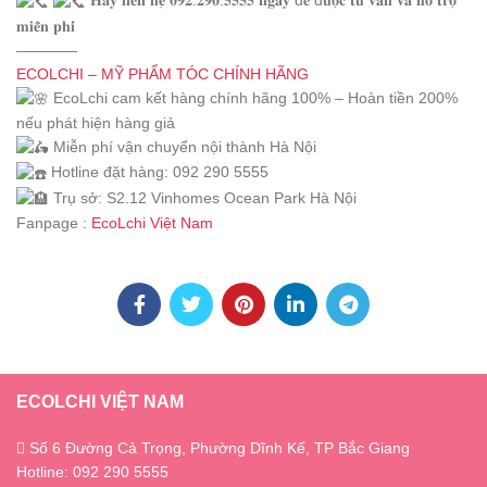
𝐇𝐚̃𝐲 𝐥𝐢𝐞̂𝐧 𝐡𝐞̣̂ 𝟎𝟗𝟐.𝟐𝟗𝟎.𝟓𝟓𝟓𝟓 𝐧𝐠𝐚𝐲 đ𝐞̂̉ đ𝐮̛𝐨̛̣𝐜 𝐭𝐮̛ 𝐯𝐚̂́𝐧 𝐯𝐚̀ 𝐡𝐨̂̃ 𝐭𝐫𝐨̛̣
𝐦𝐢𝐞̂̃𝐧 𝐩𝐡𝐢́
————
ECOLCHI – MỸ PHẨM TÓC CHÍNH HÃNG
EcoLchi cam kết hàng chính hãng 100% – Hoàn tiền 200%
nếu phát hiện hàng giả
Miễn phí vận chuyển nội thành Hà Nội
Hotline đặt hàng: 092 290 5555
Trụ sở: S2.12 Vinhomes Ocean Park Hà Nội
Fanpage :
EcoLchi Việt Nam
ECOLCHI VIỆT NAM
Số 6 Đường Cả Trọng, Phường Dĩnh Kế, TP Bắc Giang
Hotline: 092 290 5555