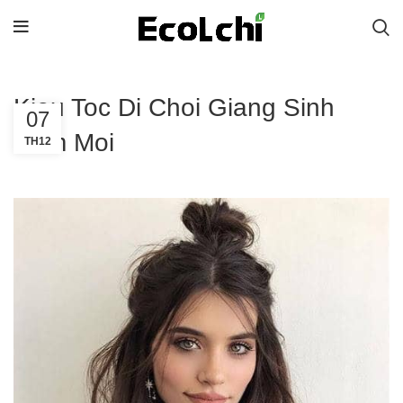
Kieu Toc Di Choi Giang Sinh
07
Nam Moi
TH12