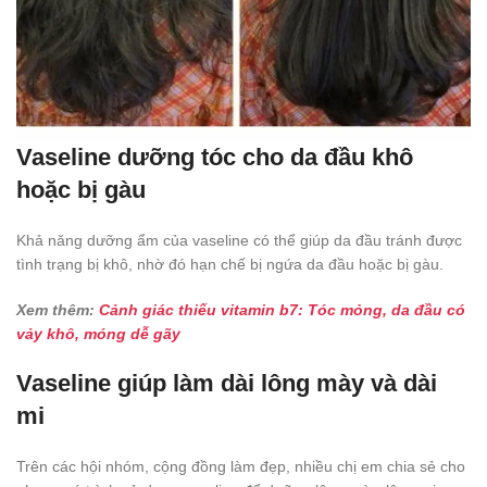
Vaseline dưỡng tóc cho da đầu khô
hoặc bị gàu
Khả năng dưỡng ẩm của vaseline có thể giúp da đầu tránh được
tình trạng bị khô, nhờ đó hạn chế bị ngứa da đầu hoặc bị gàu.
Xem thêm:
Cảnh giác thiếu vitamin b7: Tóc mỏng, da đầu có
vảy khô, móng dễ gãy
Vaseline giúp làm dài lông mày và dài
mi
Trên các hội nhóm, cộng đồng làm đẹp, nhiều chị em chia sẻ cho