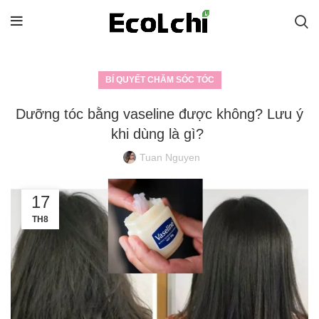
BÍ QUYẾT CHĂM SÓC TÓC
Dưỡng tóc bằng vaseline được không? Lưu ý
khi dùng là gì?
Tuan Nguyen
17
TH8