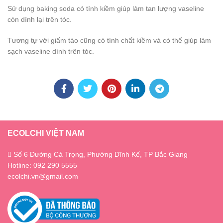
Sử dụng baking soda có tính kiềm giúp làm tan lượng vaseline
còn dính lại trên tóc.
Tương tự với giấm táo cũng có tính chất kiềm và có thể giúp làm
sạch vaseline dính trên tóc.
ECOLCHI VIỆT NAM
Số 6 Đường Cả Trọng, Phường Dĩnh Kế, TP Bắc Giang
Hotline: 092 290 5555
ecolchi.vn@gmail.com