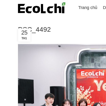
Trang chủ
D
DSC_4492
25
TH1