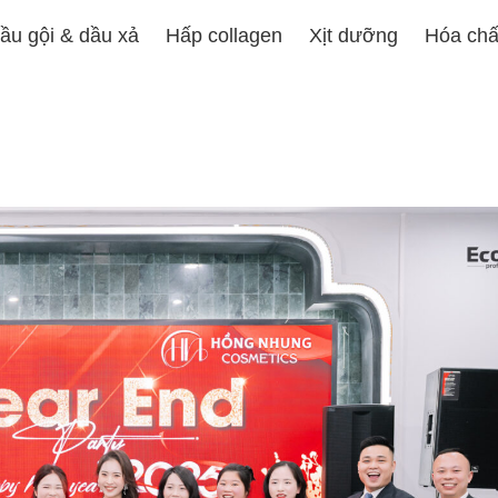
ầu gội & dầu xả
Hấp collagen
Xịt dưỡng
Hóa chấ