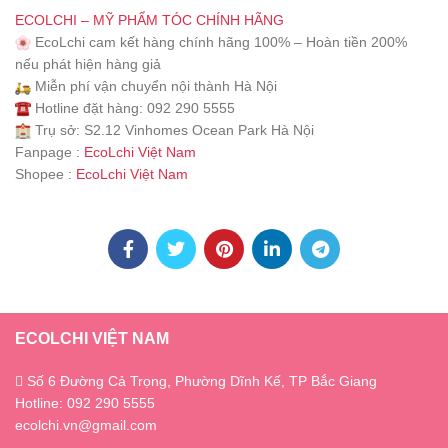
ECOLCHI – MỸ PHẨM TÓC CHÍNH HÃNG
EcoLchi cam kết hàng chính hãng 100% – Hoàn tiền 200%
nếu phát hiện hàng giả
Miễn phí vận chuyển nội thành Hà Nội
Hotline đặt hàng: 092 290 5555
Trụ sở: S2.12 Vinhomes Ocean Park Hà Nội
Fanpage :
EcoLchi Việt Nam
Shopee :
EcoLchi Việt Nam
ECOLCHI VIỆT NAM
Số 6 Đường Cả Trọng, Phường Dĩnh Kế, TP Bắc Giang
Hotline: 092 290 5555
ecolchi.vn@gmail.com