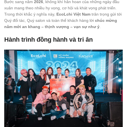
Bước sang năm
2026
, không khí hân hoan của những ngày đầu
xuân mang theo nhiều hy vọng, cơ hội và khát vọng phát triển.
Trong thời khắc ý nghĩa này,
EcoLchi Việt Nam
trân trọng gửi tới
Quý đối tác, Quý salon và toàn thể khách hàng lời
chúc mừng
năm mới an khang – thịnh vượng – vạn sự như ý
.
Hành trình đồng hành và tri ân