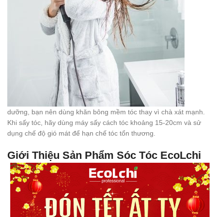
dưỡng, bạn nên dùng khăn bông mềm tóc thay vì chà xát mạnh.
Khi sấy tóc, hãy dùng máy sấy cách tóc khoảng 15-20cm và sử
dụng chế độ gió mát để hạn chế tóc tổn thương.
Giới Thiệu Sản Phẩm Sóc Tóc EcoLchi