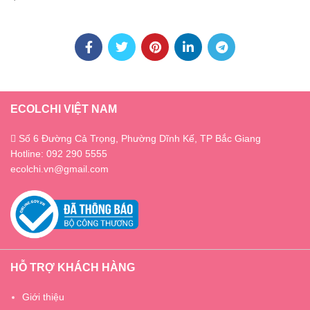
ECOLCHI VIỆT NAM
Số 6 Đường Cả Trọng, Phường Dĩnh Kế, TP Bắc Giang
Hotline: 092 290 5555
ecolchi.vn@gmail.com
HỖ TRỢ KHÁCH HÀNG
Giới thiệu