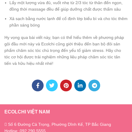
Lấy một lượng vừa đủ, vuốt nhẹ từ 2/3 tóc từ thân đến ngọn,
đồng thời massage đều để giúp dưỡng chất được thấm sâu
Xả sạch bằng nước lạnh để cố định lớp biểu bì và cho tóc thêm
phần sáng bóng
Hy vọng qua bài viết này, bạn có thể hiểu thêm về phương pháp
gội đầu mới này và Ecolchi cũng giới thiệu đến bạn bộ đôi sản
phẩm chăm sóc tóc chú trọng đến yếu tố giảm stress. Hãy cho
tóc cơ hội được trải nghiệm những liệu pháp chăm sóc tóc tân
tiến và hữu hiệu nhất nhé!
ECOLCHI VIỆT NAM
Số 6 Đường Cả Trọng, Phường Dĩnh Kế, TP Bắc Giang
Hotline: 092 290 5555