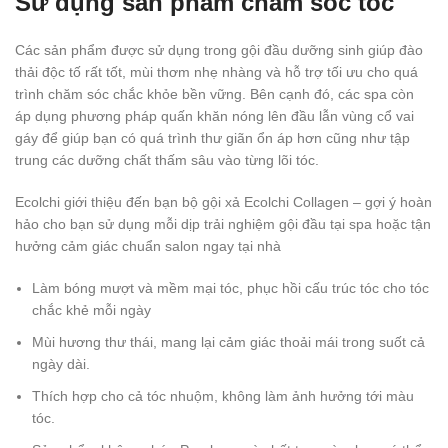
Sử dụng sản phẩm chăm sóc tóc
Các sản phẩm được sử dụng trong gội đầu dưỡng sinh giúp đào
thải độc tố rất tốt, mùi thơm nhẹ nhàng và hỗ trợ tối ưu cho quá
trình chăm sóc chắc khỏe bền vững. Bên cạnh đó, các spa còn
áp dụng phương pháp quấn khăn nóng lên đầu lẫn vùng cổ vai
gáy để giúp bạn có quá trình thư giãn ổn áp hơn cũng như tập
trung các dưỡng chất thấm sâu vào từng lõi tóc.
Ecolchi giới thiệu đến bạn bộ gội xả Ecolchi Collagen – gợi ý hoàn
hảo cho bạn sử dụng mỗi dịp trải nghiệm gội đầu tại spa hoặc tận
hưởng cảm giác chuẩn salon ngay tại nhà
Làm bóng mượt và mềm mại tóc, phục hồi cấu trúc tóc cho tóc
chắc khẻ mỗi ngày
Mùi hương thư thái, mang lại cảm giác thoải mái trong suốt cả
ngày dài.
Thích hợp cho cả tóc nhuộm, không làm ảnh hưởng tới màu
tóc.