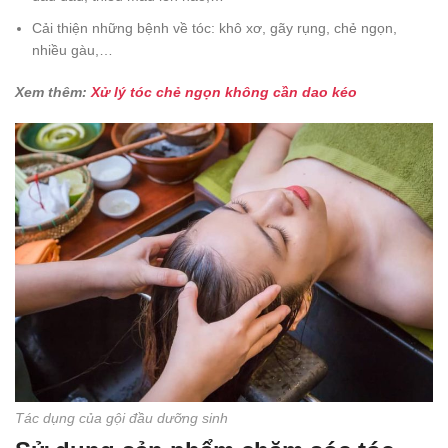
Cải thiện những bệnh về tóc: khô xơ, gãy rụng, chẻ ngọn,
nhiều gàu,…
Xem thêm:
Xử lý tóc chẻ ngọn không cần dao kéo
Tác dụng của gội đầu dưỡng sinh