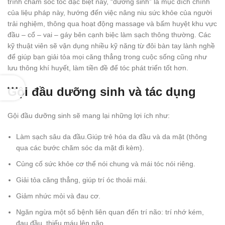
trình chăm sóc tóc đặc biệt này, “dưỡng sinh” là mục đích chính
của liệu pháp này, hướng đến việc nâng niu sức khỏe của người
trải nghiệm, thông qua hoạt động massage và bấm huyệt khu vực
đầu – cổ – vai – gáy bên cạnh biệc làm sạch thông thường. Các
kỹ thuật viên sẽ vận dụng nhiều kỹ năng từ đôi bàn tay lành nghề
để giúp bạn giải tỏa mọi căng thẳng trong cuộc sống cũng như
lưu thông khí huyết, làm tiền đề để tóc phát triển tốt hơn.
Gội đầu dưỡng sinh và tác dụng
Gội đầu dưỡng sinh sẽ mang lại những lợi ích như:
Làm sạch sâu da đầu.Giúp trẻ hóa da đầu và da mặt (thông
qua các bước chăm sóc da mặt đi kèm).
Củng cố sức khỏe cơ thể nói chung và mái tóc nói riêng.
Giải tỏa căng thẳng, giúp trí óc thoải mái.
Giảm nhức mỏi và đau cơ.
Ngăn ngừa một số bệnh liên quan đến trí não: trí nhớ kém,
đau đầu, thiếu máu lên não,…