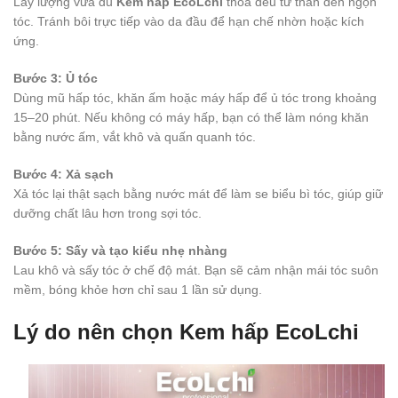
Lấy lượng vừa đủ
Kem hấp EcoLchi
thoa đều từ thân đến ngọn
tóc. Tránh bôi trực tiếp vào da đầu để hạn chế nhờn hoặc kích
ứng.
Bước 3: Ủ tóc
Dùng mũ hấp tóc, khăn ấm hoặc máy hấp để ủ tóc trong khoảng
15–20 phút. Nếu không có máy hấp, bạn có thể làm nóng khăn
bằng nước ấm, vắt khô và quấn quanh tóc.
Bước 4: Xả sạch
Xả tóc lại thật sạch bằng nước mát để làm se biểu bì tóc, giúp giữ
dưỡng chất lâu hơn trong sợi tóc.
Bước 5: Sấy và tạo kiểu nhẹ nhàng
Lau khô và sấy tóc ở chế độ mát. Bạn sẽ cảm nhận mái tóc suôn
mềm, bóng khỏe hơn chỉ sau 1 lần sử dụng.
Lý do nên chọn
Kem hấp EcoLchi