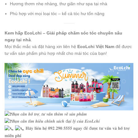
Hương thơm nhẹ nhàng, thư giãn như spa tại nhà
Phù hợp với mọi loại tóc – kể cả tóc hư tổn nặng
Kem hấp EcoLchi – Giải pháp chăm sóc tóc chuyên sâu
ngay tại nhà
.
Mọi thắc mắc và đặt hàng xin liên hệ
EcoLchi Việt Nam
để được
tư vấn sản phẩm phù hợp nhất cho mái tóc của bạn!
𝑩𝒂̣𝒏 𝒄𝒂̂̀𝒏 𝒉𝒐̂̃ 𝒕𝒓𝒐̛̣, 𝒕𝒖̛ 𝒗𝒂̂́𝒏 𝒕𝒉𝒆̂𝒎 𝒗𝒆̂̀ 𝒔𝒂̉𝒏 𝒑𝒉𝒂̂̉𝒎
𝑩𝒂̣𝒏 𝒄𝒂̂̀𝒏 𝒕𝒊̀𝒎 𝒉𝒊𝒆̂̉𝒖 𝒄𝒉𝒊́𝒏𝒉 𝒔𝒂́𝒄𝒉 đ𝒂̣𝒊 𝒍𝒚́ 𝒄𝒖̉𝒂 𝑬𝒄𝒐𝑳𝒄𝒉𝒊
𝐇𝐚̃𝐲 𝐥𝐢𝐞̂𝐧 𝐡𝐞̣̂ 𝟎𝟗𝟐.𝟐𝟗𝟎.𝟓𝟓𝟓𝟓 𝐧𝐠𝐚𝐲 đ𝐞̂̉ đ𝐮̛𝐨̛̣𝐜 𝐭𝐮̛ 𝐯𝐚̂́𝐧 𝐯𝐚̀ 𝐡𝐨̂̃ 𝐭𝐫𝐨̛̣
𝐦𝐢𝐞̂̃𝐧 𝐩𝐡𝐢́