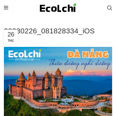
20230226_081828334_iOS
26
TH2