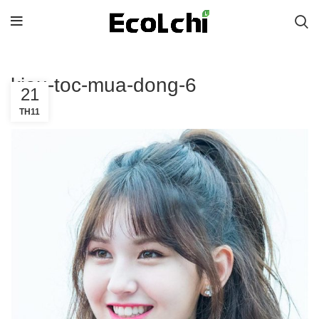
kieu-toc-mua-dong-6
21
TH11