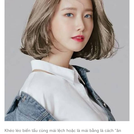
Khéo léo biến tấu cùng mái lệch hoặc là mái bằng là cách “ăn