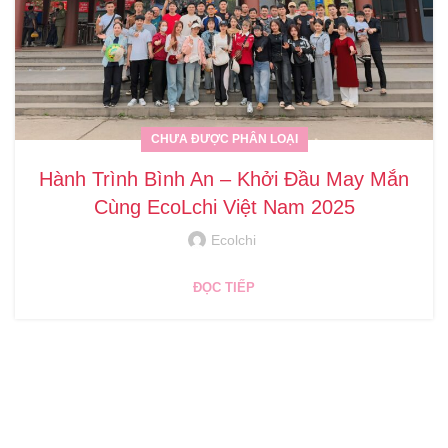
CHƯA ĐƯỢC PHÂN LOẠI
Hành Trình Bình An – Khởi Đầu May Mắn
Cùng EcoLchi Việt Nam 2025
Ecolchi
ĐỌC TIẾP