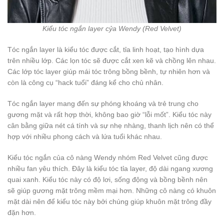
Kiểu tóc ngắn layer cỷa Wendy (Red Velvet)
Tóc ngắn layer là kiểu tóc được cắt, tỉa linh hoạt, tạo hình dựa
trên nhiều lớp. Các lọn tóc sẽ được cắt xen kẽ và chồng lên nhau.
Các lớp tóc layer giúp mái tóc trông bồng bềnh, tự nhiên hơn và
còn là công cụ “hack tuổi” đáng kể cho chủ nhân.
Tóc ngắn layer mang đến sự phóng khoáng và trẻ trung cho
gương mặt và rất hợp thời, không bao giờ “lỗi mốt”. Kiểu tóc này
cân bằng giữa nét cá tính và sự nhẹ nhàng, thanh lịch nên có thể
hợp với nhiều phong cách và lứa tuổi khác nhau.
Kiểu tóc ngắn của cô nàng Wendy nhóm Red Velvet cũng được
nhiều fan yêu thích. Đây là kiểu tóc tỉa layer, độ dài ngang xương
quai xanh. Kiểu tóc này có độ lơi, sống động và bồng bềnh nên
sẽ giúp gương mặt trông mềm mại hơn. Những cô nàng có khuôn
mặt dài nên để kiểu tóc này bởi chúng giúp khuôn mặt trông đầy
đặn hơn.