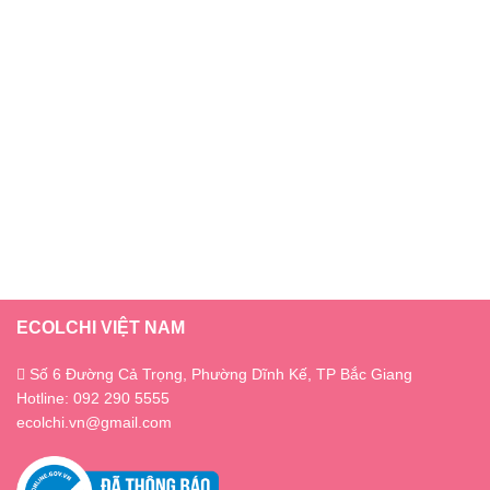
ECOLCHI VIỆT NAM
Số 6 Đường Cả Trọng, Phường Dĩnh Kế, TP Bắc Giang
Hotline: 092 290 5555
ecolchi.vn@gmail.com