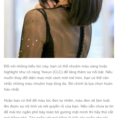
Đối với những kiểu tóc này, bạn có thể nhuộm màu sáng hoặc
highlight như cô nàng Yeeun (CLC) để tăng thêm sự nổi bật. Nếu
muốn thay đổi diện mạo một cách mới mẻ hơn, bạn có thể cân
nhắc những màu nhuộm hợp tông da. Đó chính là lựa chọn hoàn
hảo nhất.
Hoặc bạn có thể để màu tóc đen tự nhiên, màu đen sẽ làm toát
lên được sự nữ tính và nét quyến rũ của bạn. Nếu vẫn chưa tự tin
để mái tóc ngắn phô bày toàn bộ gương mặt mình thì hãy thử cắt
mái bằng nhé. Tóc ngắn với mái bằng là kiểu tóc ngắn cho nữ