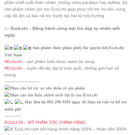
phần chiết xuất thiên nhiên, không chứa paraben hay sulfate, bộ
sản phẩm chăm sóc tóc EcoLchi giúp phục hồi tóc hư tổn, cung
cấp độ ẩm và bảo vệ tóc trước tác hại từ môi trường.
👉
EcoLchi – Đồng hành cùng mái tóc đẹp tự nhiên mỗi
ngày.
𝐒𝐚̉𝐧 𝐩𝐡𝐚̂̉𝐦 đ𝐮̛𝐨̛̣𝐜 𝐩𝐡𝐚̂𝐧 𝐩𝐡𝐨̂́𝐢 đ𝐨̣̂𝐜 𝐪𝐮𝐲𝐞̂̀𝐧 𝐛𝐨̛̉𝐢 𝐄𝐜𝐨𝐋𝐜𝐡𝐢
𝐕𝐢𝐞̣̂𝐭 𝐍𝐚𝐦
#EcoLchi
– sản phẩm luôn được salon tin dùng.
#EcoLchi
– tuyển đối tác đại lý toàn quốc, không giới hạn số
lượng.
————————-
𝑩𝒂̣𝒏 𝒄𝒂̂̀𝒏 𝒉𝒐̂̃ 𝒕𝒓𝒐̛̣, 𝒕𝒖̛ 𝒗𝒂̂́𝒏 𝒕𝒉𝒆̂𝒎 𝒗𝒆̂̀ 𝒔𝒂̉𝒏 𝒑𝒉𝒂̂̉𝒎
𝑩𝒂̣𝒏 𝒄𝒂̂̀𝒏 𝒕𝒊̀𝒎 𝒉𝒊𝒆̂̉𝒖 𝒄𝒉𝒊́𝒏𝒉 𝒔𝒂́𝒄𝒉 đ𝒂̣𝒊 𝒍𝒚́ 𝒄𝒖̉𝒂 𝑬𝒄𝒐𝑳𝒄𝒉𝒊
𝐇𝐚̃𝐲 𝐥𝐢𝐞̂𝐧 𝐡𝐞̣̂ 𝟎𝟗𝟐.𝟐𝟗𝟎.𝟓𝟓𝟓𝟓 𝐧𝐠𝐚𝐲 đ𝐞̂̉ đ𝐮̛𝐨̛̣𝐜 𝐭𝐮̛ 𝐯𝐚̂́𝐧 𝐯𝐚̀ 𝐡𝐨̂̃ 𝐭𝐫𝐨̛̣
𝐦𝐢𝐞̂̃𝐧 𝐩𝐡𝐢́
————
ECOLCHI – MỸ PHẨM TÓC CHÍNH HÃNG
EcoLchi cam kết hàng chính hãng 100% – Hoàn tiền 200%