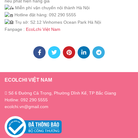
nếu phát hiện hàng giả
Miễn phí vận chuyển nội thành Hà Nội
Hotline đặt hàng: 092 290 5555
Trụ sở: S2.12 Vinhomes Ocean Park Hà Nội
Fanpage :
EcoLchi Việt Nam
ECOLCHI VIỆT NAM
Số 6 Đường Cả Trọng, Phường Dĩnh Kế, TP Bắc Giang
Hotline: 092 290 5555
ecolchi.vn@gmail.com