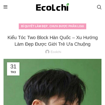
,
BÍ QUYẾT LÀM ĐẸP
CHƯA ĐƯỢC PHÂN LOẠI
Kiểu Tóc Two Block Hàn Quốc – Xu Hướng
Làm Đẹp Được Giới Trẻ Ưa Chuộng
Ecolchi
31
TH3