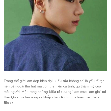
Trong thế giới làm đẹp hiện đại,
kiểu tóc
không chỉ là yếu tố tạo
nên vẻ ngoài thu hút mà còn thể hiện cá tính, gu thẩm mỹ của
mỗi người. Một trong những
kiểu tóc
đang “làm mưa làm gió” tại
Hàn Quốc và lan rộng ra khắp châu Á chính là
kiểu tóc Two
Block
.