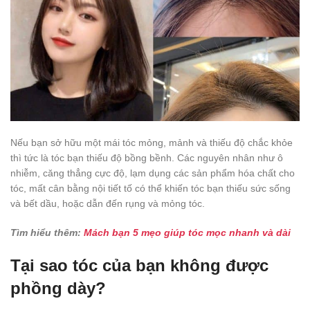
Nếu bạn sở hữu một mái tóc mỏng, mảnh và thiếu độ chắc khỏe
thì tức là tóc bạn thiếu độ bồng bềnh. Các nguyên nhân như ô
nhiễm, căng thẳng cực độ, lạm dụng các sản phẩm hóa chất cho
tóc, mất cân bằng nội tiết tố có thể khiến tóc bạn thiếu sức sống
và bết dầu, hoặc dẫn đến rụng và mỏng tóc.
Tìm hiểu thêm:
Mách bạn 5 mẹo giúp tóc mọc nhanh và dài
Tại sao tóc của bạn không được
phồng dày?