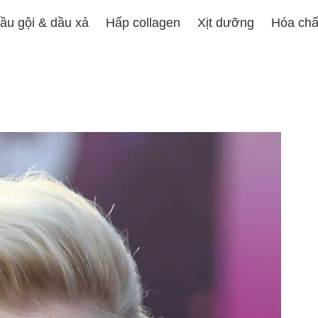
ầu gội & dầu xả
Hấp collagen
Xịt dưỡng
Hóa chấ