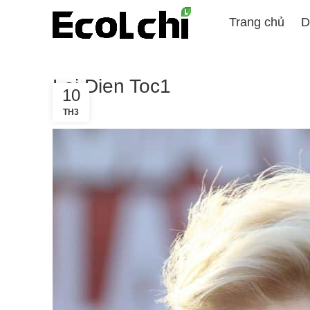
Trang chủ
D
Loi Dien Toc1
10
TH3