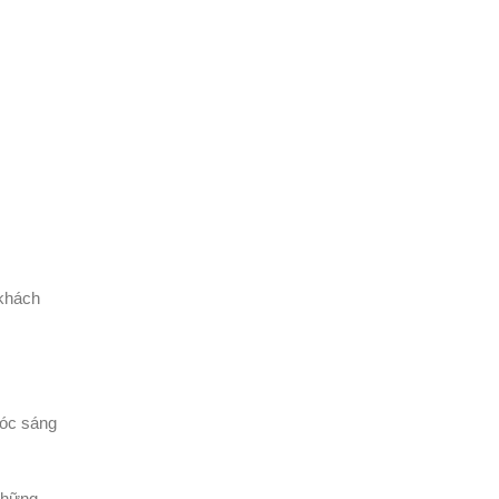
 khách
tóc sáng
 những