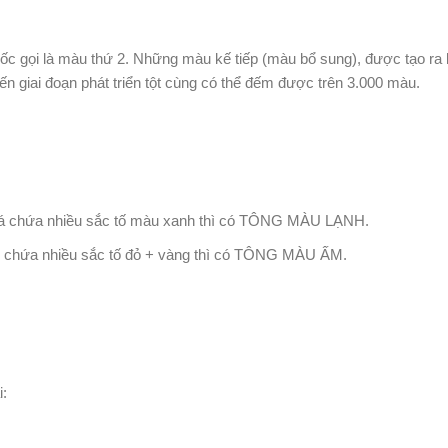
c gọi là màu thứ 2. Những màu kế tiếp (màu bổ sung), được tạo ra 
n giai đoạn phát triển tột cùng có thể đếm được trên 3.000 màu.
 lá chứa nhiều sắc tố màu xanh thì có TÔNG MÀU LẠNH.
 chứa nhiều sắc tố đỏ + vàng thì có TÔNG MÀU ẤM.
i: