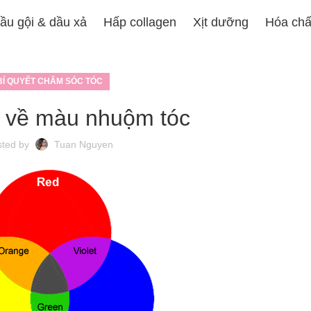
ầu gội & dầu xả
Hấp collagen
Xịt dưỡng
Hóa chấ
BÍ QUYẾT CHĂM SÓC TÓC
t về màu nhuộm tóc
sted by
Tuan Nguyen