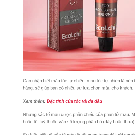
Cần nhận biết màu tóc tự nhiên: màu tóc tự nhiên là nề
hàng, sẽ giúp bạn có nhiều sự lựa chọn màu cho khách. 
Xem thêm:
Đặc tính của tóc và da đầu
Những sắc tố màu được phản chiếu của phân tử màu. Màu
hoặc tối tuỳ thuộc vào số lượng phân bổ (dày hoặc thưa)
Sự hiểu biết về sắc tố màu là rất quan trọng đối với ng