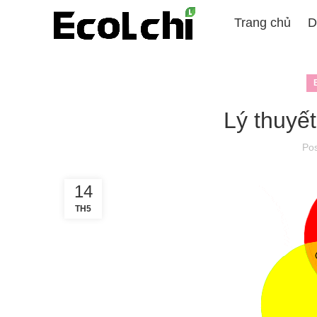
Trang chủ
D
Lý thuyế
Po
14
TH5