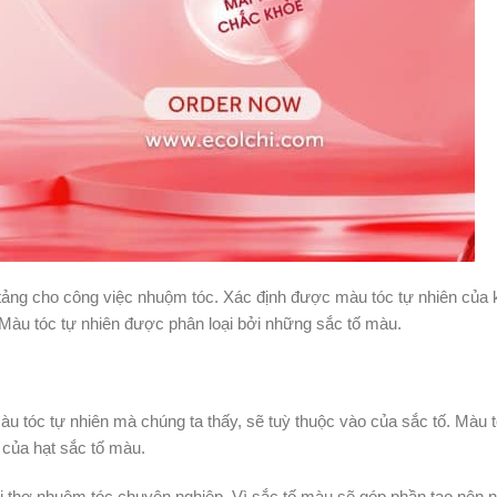
n tảng cho công việc nhuộm tóc. Xác định được màu tóc tự nhiên của
Màu tóc tự nhiên được phân loại bởi những sắc tố màu.
 tóc tự nhiên mà chúng ta thấy, sẽ tuỳ thuộc vào của sắc tố. Màu 
 của hạt sắc tố màu.
ười thợ nhuộm tóc chuyên nghiệp. Vì sắc tố màu sẽ góp phần tạo nên