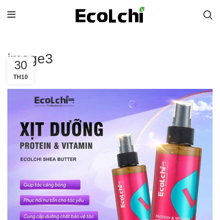
image3
30
TH10