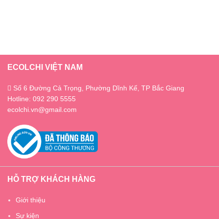
ECOLCHI VIỆT NAM
Số 6 Đường Cả Trọng, Phường Dĩnh Kế, TP Bắc Giang
Hotline: 092 290 5555
ecolchi.vn@gmail.com
HỖ TRỢ KHÁCH HÀNG
Giới thiệu
Sự kiện