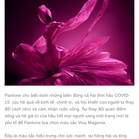
Pantone cho biết dưới những biến động xã hội thời hậu COVID-
19, các hệ quả về kinh tế, chính trị, xã hội khiến con người ta thay
đổi cách nhìn và cảm nhận cuộc sống. Sự thay đổi quan điểm
sống và hệ giá trị của hầu hết mọi người sang một trang mới là
yếu tố để Pantone lựa chọn màu sắc Viva Magenta.
Đây là màu sắc biểu trưng cho sức mạnh, sự hăng hái và lòng