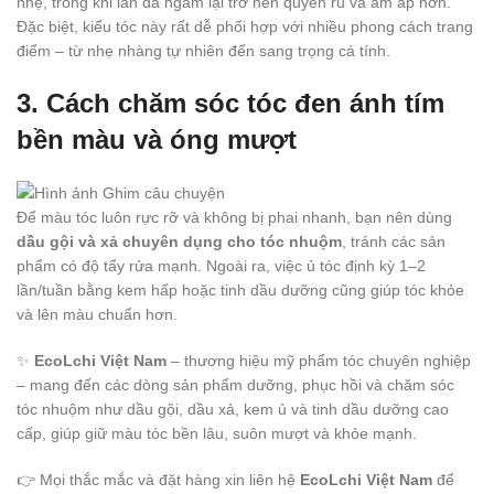
nhẹ, trong khi làn da ngăm lại trở nên quyến rũ và ấm áp hơn.
Đặc biệt, kiểu tóc này rất dễ phối hợp với nhiều phong cách trang
điểm – từ nhẹ nhàng tự nhiên đến sang trọng cá tính.
3. Cách chăm sóc tóc đen ánh tím
bền màu và óng mượt
Để màu tóc luôn rực rỡ và không bị phai nhanh, bạn nên dùng
dầu gội và xả chuyên dụng cho tóc nhuộm
, tránh các sản
phẩm có độ tẩy rửa mạnh. Ngoài ra, việc ủ tóc định kỳ 1–2
lần/tuần bằng kem hấp hoặc tinh dầu dưỡng cũng giúp tóc khỏe
và lên màu chuẩn hơn.
✨
EcoLchi Việt Nam
– thương hiệu mỹ phẩm tóc chuyên nghiệp
– mang đến các dòng sản phẩm dưỡng, phục hồi và chăm sóc
tóc nhuộm như dầu gội, dầu xả, kem ủ và tinh dầu dưỡng cao
cấp, giúp giữ màu tóc bền lâu, suôn mượt và khỏe mạnh.
👉 Mọi thắc mắc và đặt hàng xin liên hệ
EcoLchi Việt Nam
để