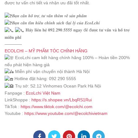
được tư vấn chi tiết và nhận ưu đãi tốt nhất.
𝑩𝒂̣𝒏 𝒄𝒂̂̀𝒏 𝒉𝒐̂̃ 𝒕𝒓𝒐̛̣, 𝒕𝒖̛ 𝒗𝒂̂́𝒏 𝒕𝒉𝒆̂𝒎 𝒗𝒆̂̀ 𝒔𝒂̉𝒏 𝒑𝒉𝒂̂̉𝒎
𝑩𝒂̣𝒏 𝒄𝒂̂̀𝒏 𝒕𝒊̀𝒎 𝒉𝒊𝒆̂̉𝒖 𝒄𝒉𝒊́𝒏𝒉 𝒔𝒂́𝒄𝒉 đ𝒂̣𝒊 𝒍𝒚́ 𝒄𝒖̉𝒂 𝑬𝒄𝒐𝑳𝒄𝒉𝒊
𝐇𝐚̃𝐲 𝐥𝐢𝐞̂𝐧 𝐡𝐞̣̂ 𝟎𝟗𝟐.𝟐𝟗𝟎.𝟓𝟓𝟓𝟓 𝐧𝐠𝐚𝐲 đ𝐞̂̉ đ𝐮̛𝐨̛̣𝐜 𝐭𝐮̛ 𝐯𝐚̂́𝐧 𝐯𝐚̀ 𝐡𝐨̂̃ 𝐭𝐫𝐨̛̣
𝐦𝐢𝐞̂̃𝐧 𝐩𝐡𝐢́
————
ECOLCHI – MỸ PHẨM TÓC CHÍNH HÃNG
EcoLchi cam kết hàng chính hãng 100% – Hoàn tiền 200%
nếu phát hiện hàng giả
Miễn phí vận chuyển nội thành Hà Nội
Hotline đặt hàng: 092 290 5555
Trụ sở: S2.12 Vinhomes Ocean Park Hà Nội
Fanpage :
EcoLchi Việt Nam
LinkShoppe :
https://s.shopee.vn/LbqRS1Rui
TikTok :
https://www.tiktok.com/@ecolchi.com
Youtube :
https://www.youtube.com/@ecolchivietnam