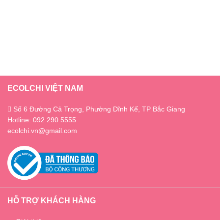
ECOLCHI VIỆT NAM
Số 6 Đường Cả Trọng, Phường Dĩnh Kế, TP Bắc Giang
Hotline: 092 290 5555
ecolchi.vn@gmail.com
HỖ TRỢ KHÁCH HÀNG