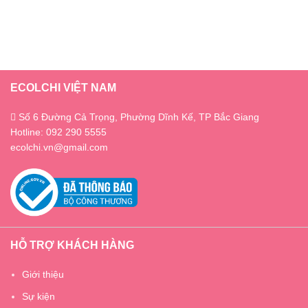
ECOLCHI VIỆT NAM
Số 6 Đường Cả Trọng, Phường Dĩnh Kế, TP Bắc Giang
Hotline: 092 290 5555
ecolchi.vn@gmail.com
HỖ TRỢ KHÁCH HÀNG
Giới thiệu
Sự kiện