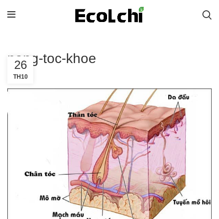
nang-toc-khoe
26
TH10