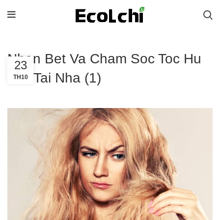
Nhan Bet Va Cham Soc Toc Hu
23
Ton Tai Nha (1)
TH10