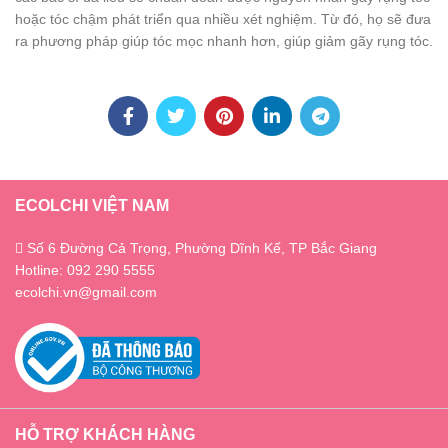
hoặc tóc chậm phát triển qua nhiều xét nghiệm. Từ đó, họ sẽ đưa
ra phương pháp giúp tóc mọc nhanh hơn, giúp giảm gãy rụng tóc.
ECOLCHI VIỆT NAM
Số 6 Đường Cả Trọng, Phường Dĩnh Kế, TP Bắc Giang
Hotline: 092 290 5555
ecolchi.vn@gmail.com
HỖ TRỢ KHÁCH HÀNG