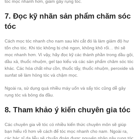
tóc mọc nhanh hơn, giảm gãy rụng tóc.
7. Đọc kỹ nhãn sản phẩm chăm sóc
tóc
Cách mọc tóc nhanh cho nam sau khi cắt đó là làm giảm độ hư
tổn cho tóc. Khi tóc không bị chẻ ngon, không khô rối… thì sẽ
mọc nhanh hơn. Vì vậy, hãy đọc kỹ các thành phần trong dầu gội,
dầu xả, thuốc nhuộm, gel tạo kiểu và các sản phẩm chăm sóc tóc
khác. Các hóa chất như cồn, thuốc tẩy, thuốc nhuộm, peroxide và
sunfat sẽ làm hỏng tóc và chậm mọc.
Ngoài ra, sử dụng quá nhiều máy uốn và sấy tóc cũng dễ gây
rụng tóc và bỏng da đầu.
8. Tham khảo ý kiến chuyên gia tóc
Các chuyên gia về tóc có nhiều kiến thức chuyên môn sẽ giúp
bạn hiểu rõ hơn về cách để tóc mọc nhanh cho nam. Ngoài ra,
các bác sĩ da liễu sẽ chuẩn đoán được nguyên nhân gây rụng tóc