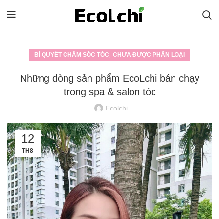
,
BÍ QUYẾT CHĂM SÓC TÓC
CHƯA ĐƯỢC PHÂN LOẠI
Những dòng sản phẩm EcoLchi bán chạy
trong spa & salon tóc
Ecolchi
12
TH8