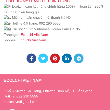
ECOLCHI – MỸ PHẨM TÓC CHÍNH HÃNG
EcoLchi cam kết hàng chính hãng 100% – Hoàn tiền 200%
nếu phát hiện hàng giả
Miễn phí vận chuyển nội thành Hà Nội
Hotline đặt hàng: 092 290 5555
Trụ sở: S2.12 Vinhomes Ocean Park Hà Nội
Fanpage :
EcoLchi Việt Nam
Shopee :
EcoLchi Việt Nam
ECOLCHI VIỆT NAM
Số 6 Đường Cả Trọng, Phường Dĩnh Kế, TP Bắc Giang
Hotline: 092 290 5555
ecolchi.vn@gmail.com