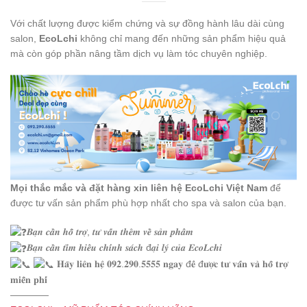
Với chất lượng được kiểm chứng và sự đồng hành lâu dài cùng
salon,
EcoLchi
không chỉ mang đến những sản phẩm hiệu quả
mà còn góp phần nâng tầm dịch vụ làm tóc chuyên nghiệp.
Mọi thắc mắc và đặt hàng xin liên hệ EcoLchi Việt Nam
để
được tư vấn sản phẩm phù hợp nhất cho spa và salon của bạn.
𝑩𝒂̣𝒏 𝒄𝒂̂̀𝒏 𝒉𝒐̂̃ 𝒕𝒓𝒐̛̣, 𝒕𝒖̛ 𝒗𝒂̂́𝒏 𝒕𝒉𝒆̂𝒎 𝒗𝒆̂̀ 𝒔𝒂̉𝒏 𝒑𝒉𝒂̂̉𝒎
𝑩𝒂̣𝒏 𝒄𝒂̂̀𝒏 𝒕𝒊̀𝒎 𝒉𝒊𝒆̂̉𝒖 𝒄𝒉𝒊́𝒏𝒉 𝒔𝒂́𝒄𝒉 đ𝒂̣𝒊 𝒍𝒚́ 𝒄𝒖̉𝒂 𝑬𝒄𝒐𝑳𝒄𝒉𝒊
𝐇𝐚̃𝐲 𝐥𝐢𝐞̂𝐧 𝐡𝐞̣̂ 𝟎𝟗𝟐.𝟐𝟗𝟎.𝟓𝟓𝟓𝟓 𝐧𝐠𝐚𝐲 đ𝐞̂̉ đ𝐮̛𝐨̛̣𝐜 𝐭𝐮̛ 𝐯𝐚̂́𝐧 𝐯𝐚̀ 𝐡𝐨̂̃ 𝐭𝐫𝐨̛̣
𝐦𝐢𝐞̂̃𝐧 𝐩𝐡𝐢́
————