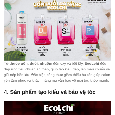
Từ
thuốc uốn, duỗi, nhuộm
đến oxy và bột tẩy,
EcoLchi
đều
đáp ứng tiêu chuẩn an toàn, giúp tạo kiểu đẹp, lên màu chuẩn và
giữ nếp bền lâu. Đặc biệt, công thức giảm thiểu hư tổn giúp salon
yên tâm phục vụ khách hàng mà vẫn bảo vệ mái tóc khỏe mạnh.
4. Sản phẩm tạo kiểu và bảo vệ tóc