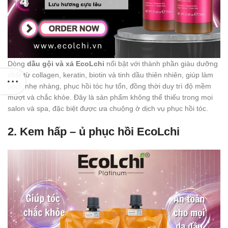
Dòng
dầu gội và xả EcoLchi
nổi bật với thành phần giàu dưỡng
chất từ collagen, keratin, biotin và tinh dầu thiên nhiên, giúp làm
sạch nhẹ nhàng, phục hồi tóc hư tổn, đồng thời duy trì độ mềm
mượt và chắc khỏe. Đây là sản phẩm không thể thiếu trong mọi
salon và spa, đặc biệt được ưa chuộng ở dịch vụ phục hồi tóc.
2. Kem hấp – ủ phục hồi EcoLchi