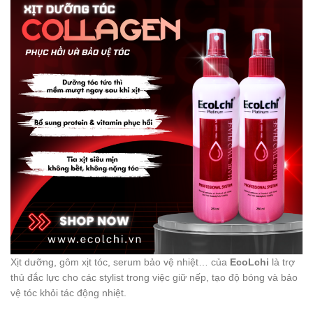
Xịt dưỡng, gôm xịt tóc, serum bảo vệ nhiệt… của
EcoLchi
là trợ
thủ đắc lực cho các stylist trong việc giữ nếp, tạo độ bóng và bảo
vệ tóc khỏi tác động nhiệt.